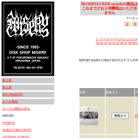
BLOODSUCKER recordsの商品は
これまでどおり消費税はいただき
ません
アーティスト
A
B
1
2
3
4
5
6
7
8
9
10
11
12
13
14
80
81
82
83
84
85
86
87
88
89
9
IMPORT:HARD CORE/CRUSTカテゴ
新入荷
再入荷
写真
買物カゴ
ア
RECOMMEND
セール商品
すべての商品を見る
IMPORT
F
PUNK/OI
HARD CORE/CRUST
OLD/NEW SCHOOL