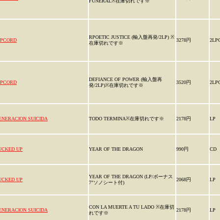
FUNERAL※在庫切れです※
RPOETIC JUSTICE (輸入盤再発/2LP) ※
IPCORD
3278円
2LP
在庫切れです※
DEFIANCE OF POWER (輸入盤再
IPCORD
3520円
2LP
発/2LP)※在庫切れです※
ENERACION SUICIDA
TODO TERMINA※在庫切れです※
2178円
LP
UCKED UP
YEAR OF THE DRAGON
990円
CD
YEAR OF THE DRAGON (LP/ボーナス
UCKED UP
2068円
LP
7"ソノシート付)
CON LA MUERTE A TU LADO ※在庫切
ENERACION SUICIDA
2178円
LP
れです※