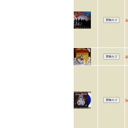
At
A
Su