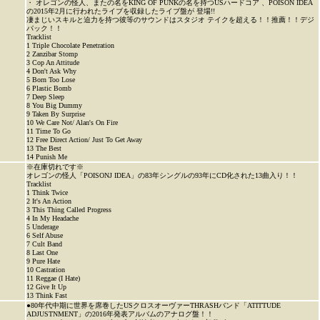
・ オレゴンの怪人、またの名をKING OF PUNKの名を持つUSハードコア 、POISON IDEA
の2015年2月に行われたライブを収録したライブ盤が 登場!!
凄まじいスキルと迫力を持つ彼等のサウンドはスタジオ テイクを超える！！推薦！！デジ
パック！！
Tracklist
1 Triple Chocolate Penetration
2 Zanzibar Stomp
3 Cop An Attitude
4 Don't Ask Why
5 Born Too Lose
6 Plastic Bomb
7 Deep Sleep
8 You Big Dummy
9 Taken By Surprise
10 We Care Not/ Alan's On Fire
11 Time To Go
12 Free Direct Action/ Just To Get Away
13 The Best
14 Punish Me
※在庫切れです※
オレゴンの怪人「POISONJ IDEA」の83年シングルの93年にCD化された13曲入り！！
Tracklist
1 Think Twice
2 It's An Action
3 This Thing Called Progress
4 In My Headache
5 Underage
6 Self Abuse
7 Cult Band
8 Last One
9 Pure Hate
10 Castration
11 Reggae (I Hate)
12 Give It Up
13 Think Fast
●80年代中期に世界を席巻したUSクロスオーヴァーTHRASHバンド「ATITTUDE
ADJUSTNMENT」の2016年発表アルバムのアナログ盤！！