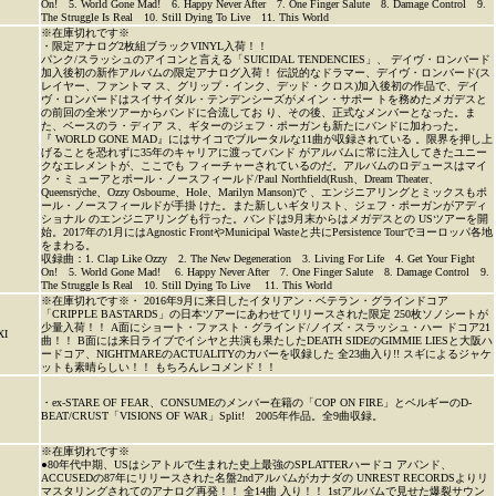
On! 5. World Gone Mad! 6. Happy Never After 7. One Finger Salute 8. Damage Control 9.
The Struggle Is Real 10. Still Dying To Live 11. This World
※在庫切れです※
・限定アナログ2枚組ブラックVINYL入荷！！
パンク/スラッシュのアイコンと言える「SUICIDAL TENDENCIES」、 デイヴ・ロンバード
加入後初の新作アルバムの限定アナログ入荷！ 伝説的なドラマー、デイヴ・ロンバード(ス
レイヤー、ファントマ ス、グリップ・インク、デッド・クロス)加入後初の作品で、デイ
ヴ・ロンバードはスイサイダル・テンデンシーズがメイン・サポー トを務めたメガデスと
の前回の全米ツアーからバンドに合流してお り、その後、正式なメンバーとなった。ま
た、ベースのラ・ディア ス、ギターのジェフ・ポーガンも新たにバンドに加わった。
『 WORLD GONE MAD』にはサイコでブルータルな11曲が収録されている 。限界を押し上
げることを恐れずに35年のキャリアに渡ってバンド がアルバムに常に注入してきたユニー
クなエレメントが、ここでも フィーチャーされているのだ。アルバムのロデュースはマイ
ク・ミ ューアとポール・ノースフィールド/Paul Northfield(Rush、Dream Theater、
Queensrÿche、Ozzy Osbourne、Hole、Marilyn Manson)で 、エンジニアリングとミックスもポ
ール・ノースフィールドが手掛 けた。また新しいギタリスト、ジェフ・ポーガンがアディ
ショナル のエンジニアリングも行った。バンドは9月末からはメガデスとの USツアーを開
始。2017年の1月にはAgnostic FrontやMunicipal Wasteと共にPersistence Tourでヨーロッパ各地
をまわる。
収録曲：1. Clap Like Ozzy 2. The New Degeneration 3. Living For Life 4. Get Your Fight
On! 5. World Gone Mad! 6. Happy Never After 7. One Finger Salute 8. Damage Control 9.
The Struggle Is Real 10. Still Dying To Live 11. This World
※在庫切れです※・ 2016年9月に来日したイタリアン・ベテラン・グラインドコア
「CRIPPLE BASTARDS」の日本ツアーにあわせてリリースされた限定 250枚ソノシートが
少量入荷！！ A面にショート・ファスト・グラインド/ノイズ・スラッシュ・ハー ドコア21
XI
曲！！ B面には来日ライブでイシヤと共演も果たしたDEATH SIDEのGIMMIE LIESと大阪ハ
ードコア、NIGHTMAREのACTUALITYのカバーを収録した 全23曲入り!! スギによるジャケ
ットも素晴らしい！！ もちろんレコメンド！！
・ex-STARE OF FEAR、CONSUMEのメンバー在籍の「COP ON FIRE」とベルギーのD-
BEAT/CRUST「VISIONS OF WAR」Split! 2005年作品。全9曲収録。
※在庫切れです※
●80年代中期、USはシアトルで生まれた史上最強のSPLATTERハードコ アバンド、
ACCUSEDの87年にリリースされた名盤2ndアルバムがカナダの UNREST RECORDSよりリ
マスタリングされてのアナログ再発！！ 全14曲 入り！！ 1stアルバムで見せた爆裂サウン