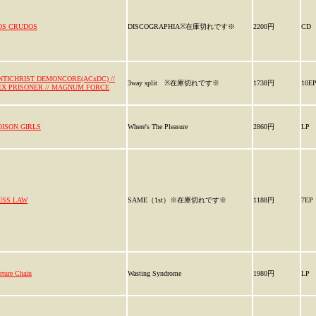
OS CRUDOS
DISCOGRAPHIA※在庫切れです※
2200円
CD
NTICHRIST DEMONCORE(ACxDC) //
3way split ※在庫切れです※
1738円
10E
EX PRISONER // MAGNUM FORCE
OISON GIRLS
Where's The Pleasure
2860円
LP
USS LAW
SAME（1st）※在庫切れです※
1188円
7EP
rture Chain
Wasting Syndrome
1980円
LP