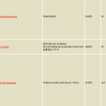
titude Adjustment
TERRORIZE
2200円
LP
RETURN OF MARTHA
CCUSED
SPLATTERHEAD (EARAHE SLEEVE)※
3300円
LP
在庫切れです※
icidal Tendencies
WORLD GONE MAD BLUE VINYL
3278円
2LP