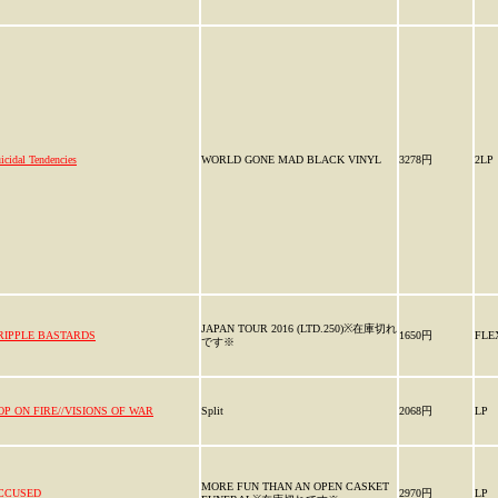
icidal Tendencies
WORLD GONE MAD BLACK VINYL
3278円
2LP
JAPAN TOUR 2016 (LTD.250)※在庫切れ
RIPPLE BASTARDS
1650円
FLE
です※
OP ON FIRE//VISIONS OF WAR
Split
2068円
LP
MORE FUN THAN AN OPEN CASKET
CCUSED
2970円
LP