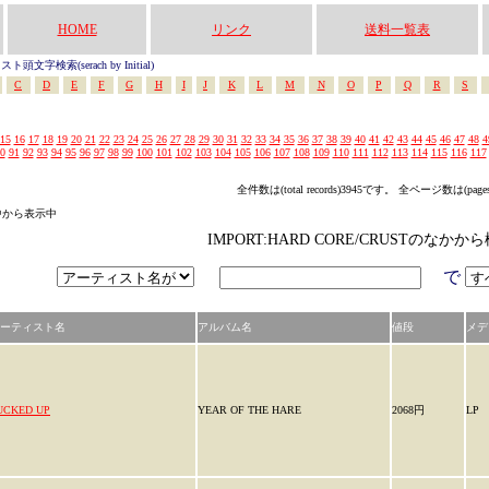
HOME
リンク
送料一覧表
頭文字検索(serach by Initial)
C
D
E
F
G
H
I
J
K
L
M
N
O
P
Q
R
S
15
16
17
18
19
20
21
22
23
24
25
26
27
28
29
30
31
32
33
34
35
36
37
38
39
40
41
42
43
44
45
46
47
48
4
0
91
92
93
94
95
96
97
98
99
100
101
102
103
104
105
106
107
108
109
110
111
112
113
114
115
116
117
全件数は(total records)3945です。 全ページ数は(page
リの中から表示中
IMPORT:HARD CORE/CRUSTのなか
で
ーティスト名
アルバム名
値段
メデ
UCKED UP
YEAR OF THE HARE
2068円
LP