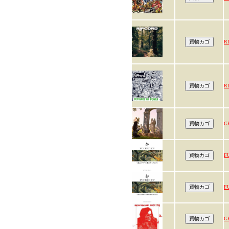
R
R
G
F
F
G