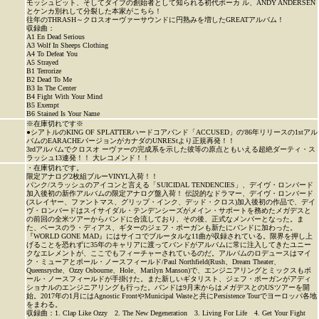
モッシュピット、そしてダイブの創始者として知られる初代ボーカ ル、ANDY ANDERSEN
とケンカ別れして分裂した本家がこちら！
往年のTHRASH～クロスオーヴァーサウンドに円熟みを増したGREATアルバム！
収録曲：
A1 En Dead Serious
A3 Wolf In Sheeps Clothing
A4 To Defeat You
A5 Strayed
B1 Terrorize
B2 Dead To Me
B3 In The Center
B4 Fight With Your Mind
B5 Exempt
B6 Stained Is Your Name
※在庫切れです※
●シアトルのKING OF SPLATTERハードコアバンド「ACCUSED」の'86年リリースの1stアル
バムのEARACHEバージョンがカナダのUNREStより正規再発！！
3rdアルバムでクロスオ ーヴァーの完成系を示した彼等の原点ともいえる超絶ダーティ・ス
ラッシュ13連発！！ 大レコメンド！！
・在庫切れです。
限定アナログ2枚組ブルーVINYL入荷！！
パンク/スラッシュのアイコンと言える「SUICIDAL TENDENCIES」、デイヴ・ロンバード
加入後初の新作アルバムの限定アナログ盤入荷！ 伝説的なドラマー、デイヴ・ロンバード
(スレイヤー、ファントマス、グリップ・インク、デッド・クロス)加入後初の作品で、デイ
ヴ・ロンバードはスイサイダル・テンデンシーズがメイン・サポートを務めたメガデスと
の前回の全米ツアーからバンドに合流しており、その後、正式なメンバーとなった。ま
た、ベースのラ・ディアス、ギターのジェフ・ポーガンも新たにバンドに加わった。
『WORLD GONE MAD』にはサイコでブルータルな11曲が収録されている。限界を押し上
げることを恐れずに35年のキャリアに渡ってバンドがアルバムに常に注入してきたユニー
クなエレメントが、ここでもフィーチャーされているのだ。アルバムのロデュースはマイ
ク・ミューアとポール・ノースフィールド/Paul Northfield(Rush、Dream Theater、
Queensryche、Ozzy Osbourne、Hole、Marilyn Manson)で、エンジニアリングとミックスもポ
ール・ノースフィールドが手掛けた。また新しいギタリスト、ジェフ・ポーガンがアディ
ショナルのエンジニアリングも行った。バンドは9月末からはメガデスとのUSツアーを開
始。2017年の1月にはAgnostic FrontやMunicipal Wasteと共にPersistence Tourでヨーロッパ各地
をまわる。
収録曲：1. Clap Like Ozzy 2. The New Degeneration 3. Living For Life 4. Get Your Fight