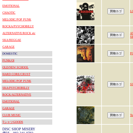
EMOTIONAL
L
CHAOTIC
MELODIC/POP PUNK
ROCKA/PSYCHOBILLY
ALTERNATIVE/ROCK etc
A
S
SKA/REGGAE
GARAGE
P
DOMESTIC
PUNK/OI
OLD/NEW SCHOOL
HARD CORE/CRUST
MELODIC/POP PUNK
S
SKA/PSYCHOBILLY
ROCK/ALTERNATIVE
EMOTIONAL
GARAGE
CLUB MUSIC
To
TシャツGOODS
DISC SHOP MISERY