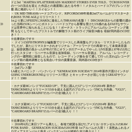
ドと3rd「MARTHA SPLATTERHEADS MADDEST STORIES EVER TOLD」でCROSSOVER
の一つの頂点を迎え た作品との過渡期にあたる今作！！メタルとハードコアのブレンドが
最 高に格好いい！！スイセン！！
・ UK MID THRASHハードコアバンド、RIPCORDの88年発表2ndアルバムがリマスターさ
れBOSS TUNE AGEよりリリース！！
1stより更にSPEEDYにHARDに進化したTHRASHの名盤！！ DISCHARGEからの影響の濃か
CD
った当時のUKシーンにボストン・ハードコアから影響を受けたUS感のあるFASTなサウン
ドは世界中に知られることになる！！ボーナス・トラックにアルバムのレコーディング後
間 もなくしてやったブリストルでの解散ラスト前のライブ録音24曲を 収録!同内容のCD付
き！！
※在庫切れです※
・ ドイツのEPISTROPHYが編集盤でリリースした再発盤もデジタル・リマスターしたもの
でしたが、新たにリマスターされオリジナル・アートワークでの再発!そして未発表音源
CD
は、録音状態の良かった87年の7月にオランダのアーネムでやった LIVE音源と87年の3月に
行ったスタジオ・リハーサル音源を追加収録。リハーサル音源は、アルバム・レコーディ
ングの一週間前に録音したもので、レコー ディング曲を全て通して行った言わばレコーデ
ィング前の最終調整となる気合い十分の貴重音源。同内容のCD付き!!
※在庫切れです※
・ 2ndプレス盤!
LA産ヒスパニック・パンクバンド "GENERACION SUICIDA"!! 2014年新作片面12インチが
GOING UNDERGROUNDよりリリース!!荒さ とキャッチーさが混じり合うGREATサウン
ド！！ 1980
・カナダ産HCバンド"FUCKED UP"。干支に因んだ12"シリーズの2014年 新作が
TANKCRIMESよりリリース!15分を超える超尺のプログレッシ ヴHCな大作曲、"UGLY",
"CARDBOARD BRAINS"のカバーの全3曲入り ！！
・ カナダ産HCバンド"FUCKED UP"。干支に因んだ12"シリーズの2014年 新作が
TANKCRIMESよりリリース!15分を超える超尺のプログレッシ ヴHCな大作曲、"UGLY",
"CARDBOARD BRAINS"のカバーの全3曲入り ！！
※在庫切れです※
・ 2016年6月に来日ツアーも果たし、各地で絶賛を浴びたアメリカ/ ロサンゼルスのRAW
PUNK BAND 、GENERACION SUICIDAの2013年発 1stアルバムが入荷！！哀愁あふれるメ
ロディアスナンバーと疾走 パンクナンバーが絶妙な全11曲入り！！