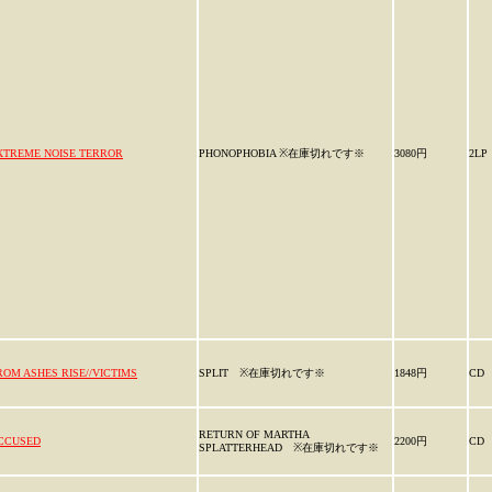
XTREME NOISE TERROR
PHONOPHOBIA ※在庫切れです※
3080円
2LP
ROM ASHES RISE//VICTIMS
SPLIT ※在庫切れです※
1848円
CD
RETURN OF MARTHA
CCUSED
2200円
CD
SPLATTERHEAD ※在庫切れです※