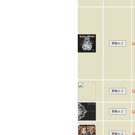
Su
C
C
A