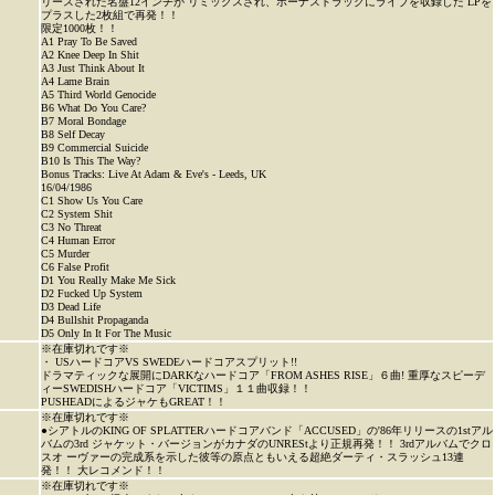
リースされた名盤12インチが リミックスされ、ボーナストラックにライブを収録した LPを
プラスした2枚組で再発！！
限定1000枚！！
A1 Pray To Be Saved
A2 Knee Deep In Shit
A3 Just Think About It
A4 Lame Brain
A5 Third World Genocide
B6 What Do You Care?
B7 Moral Bondage
B8 Self Decay
B9 Commercial Suicide
B10 Is This The Way?
Bonus Tracks: Live At Adam & Eve's - Leeds, UK
16/04/1986
C1 Show Us You Care
C2 System Shit
C3 No Threat
C4 Human Error
C5 Murder
C6 False Profit
D1 You Really Make Me Sick
D2 Fucked Up System
D3 Dead Life
D4 Bullshit Propaganda
D5 Only In It For The Music
※在庫切れです※
・ USハードコアVS SWEDEハードコアスプリット!!
ドラマティックな展開にDARKなハードコア「FROM ASHES RISE」６曲! 重厚なスピーデ
ィーSWEDISHハードコア「VICTIMS」１１曲収録！！
PUSHEADによるジャケもGREAT！！
※在庫切れです※
●シアトルのKING OF SPLATTERハードコアバンド「ACCUSED」の'86年リリースの1stアル
バムの3rd ジャケット・バージョンがカナダのUNREStより正規再発！！ 3rdアルバムでクロ
スオ ーヴァーの完成系を示した彼等の原点ともいえる超絶ダーティ・スラッシュ13連
発！！ 大レコメンド！！
※在庫切れです※