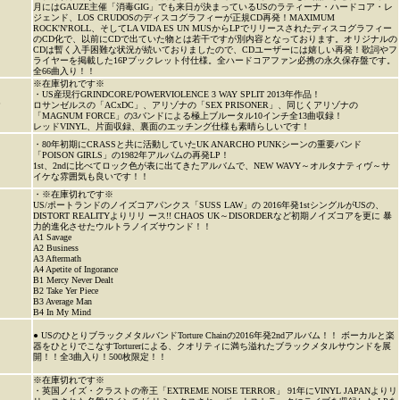
月にはGAUZE主催「消毒GIG」でも来日が決まっているUSのラティーナ・ハードコア・レ
ジェンド、LOS CRUDOSのディスコグラフィーが正規CD再発！MAXIMUM
ROCK'N'ROLL、そしてLA VIDA ES UN MUSからLPでリリースされたディスコグラフィー
のCD化で、以前にCDで出ていた物とは若干ですが別内容となっております。オリジナルの
CDは暫く入手困難な状況が続いておりましたので、CDユーザーには嬉しい再発！歌詞やフ
ライヤーを掲載した16Pブックレット付仕様。全ハードコアファン必携の永久保存盤です。
全66曲入り！！
※在庫切れです※
・US産現行GRINDCORE/POWERVIOLENCE 3 WAY SPLIT 2013年作品！
P
ロサンゼルスの「ACxDC」、アリゾナの「SEX PRISONER」、同じくアリゾナの
「MAGNUM FORCE」の3バンドによる極上ブルータル10インチ全13曲収録！
レッドVINYL、片面収録、裏面のエッチング仕様も素晴らしいです！
・80年初期にCRASSと共に活動していたUK ANARCHO PUNKシーンの重要バンド
「POISON GIRLS」の1982年アルバムの再発LP！
1st、2ndに比べてロック色が表に出てきたアルバムで、NEW WAVY～オルタナティヴ～サ
イケな雰囲気も良いです！！
・※在庫切れです※
US/ポートランドのノイズコアパンクス「SUSS LAW」の 2016年発1stシングルがUSの、
DISTORT REALITYよりリリ ース!! CHAOS UK～DISORDERなど初期ノイズコアを更に 暴
力的進化させたウルトラノイズサウンド！！
A1 Savage
A2 Business
A3 Aftermath
A4 Apetite of Ingorance
B1 Mercy Never Dealt
B2 Take Yer Piece
B3 Average Man
B4 In My Mind
● USのひとりブラックメタルバンドTorture Chainの2016年発2ndアルバム！！ ボーカルと楽
器をひとりでこなすTorturerによる、クオリティに満ち溢れたブラックメタルサウンドを展
開！！全3曲入り！500枚限定！！
※在庫切れです※
・英国ノイズ・クラストの帝王「EXTREME NOISE TERROR」 91年にVINYL JAPANよりリ