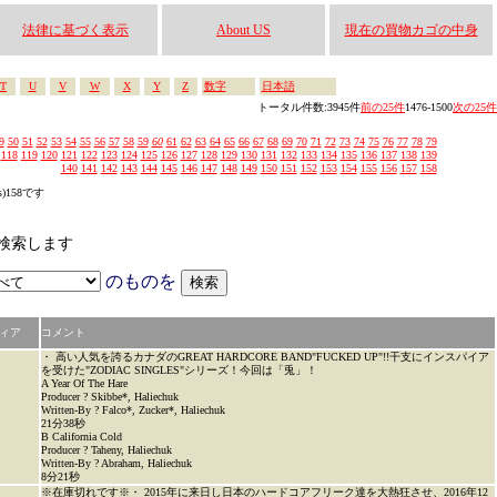
法律に基づく表示
About US
現在の買物カゴの中身
T
U
V
W
X
Y
Z
数字
日本語
トータル件数:3945件
前の25件
1476-1500
次の25件
9
50
51
52
53
54
55
56
57
58
59
60
61
62
63
64
65
66
67
68
69
70
71
72
73
74
75
76
77
78
79
118
119
120
121
122
123
124
125
126
127
128
129
130
131
132
133
134
135
136
137
138
139
140
141
142
143
144
145
146
147
148
149
150
151
152
153
154
155
156
157
158
s)158です
から検索します
のものを
ィア
コメント
・ 高い人気を誇るカナダのGREAT HARDCORE BAND"FUCKED UP"!!干支にインスパイア
を受けた"ZODIAC SINGLES"シリーズ！今回は「兎」！
A Year Of The Hare
Producer ? Skibbe*, Haliechuk
Written-By ? Falco*, Zucker*, Haliechuk
21分38秒
B California Cold
Producer ? Taheny, Haliechuk
Written-By ? Abraham, Haliechuk
8分21秒
※在庫切れです※・ 2015年に来日し日本のハードコアフリーク達を大熱狂させ、2016年12