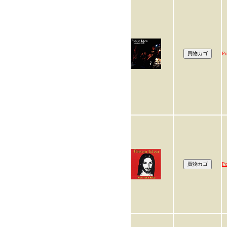
Po
Po