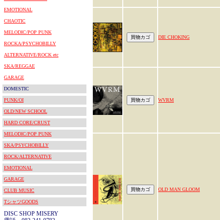
EMOTIONAL
CHAOTIC
MELODIC/POP PUNK
DIE CHOKING
ROCKA/PSYCHOBILLY
ALTERNATIVE/ROCK etc
SKA/REGGAE
GARAGE
DOMESTIC
PUNK/OI
WVRM
OLD/NEW SCHOOL
HARD CORE/CRUST
MELODIC/POP PUNK
SKA/PSYCHOBILLY
ROCK/ALTERNATIVE
EMOTIONAL
GARAGE
OLD MAN GLOOM
CLUB MUSIC
TシャツGOODS
DISC SHOP MISERY