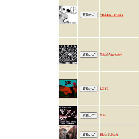
VIOLENT PARTY
Naked Aggression
LO-FI
V.A.
Black Sabbath