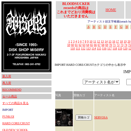
BLOODSUCKER
recordsの商品は
HOME
これまでどおり消費税は
いただきません
アーティスト頭文字検索(serach by In
A
B
C
D
E
F
G
H
1
2
3
4
5
6
7
8
9
10
11
12
13
14
15
16
17
18
19
20
59
60
61
62
63
64
65
66
67
68
69
70
71
72
73
74
75
110
111
112
113
114
115
116
117
118
119
120
1
IMPORT:HARD CORE/CRUSTカテゴリの中から表示中
IM
新入荷
再入荷
RECOMMEND
写真
買物カゴ
アーティスト名
セール商品
すべての商品を見る
IMPORT
PUNK/OI
NERVOSA
HARD CORE/CRUST
OLD/NEW SCHOOL