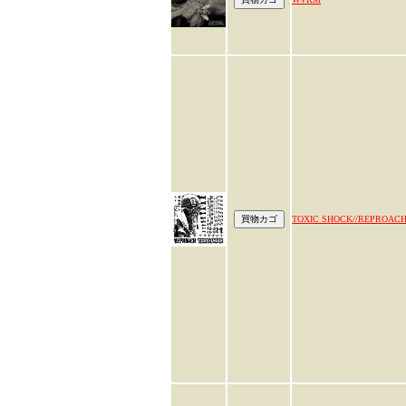
TOXIC SHOCK//REPROAC