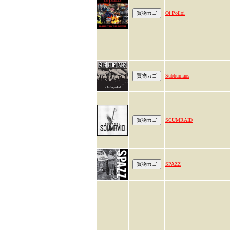
Oi Polloi
Subhumans
SCUMRAID
SPAZZ