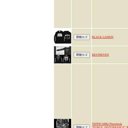
BLACK GANION
BESTHOVEN
TEPPEI MIKI Photobook
“PUBLIC DISTURBANCE” 