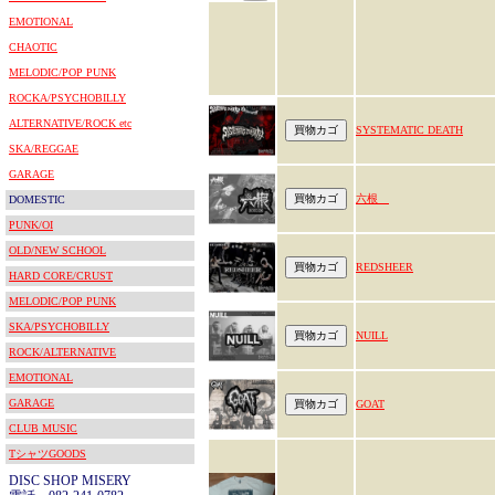
EMOTIONAL
CHAOTIC
MELODIC/POP PUNK
ROCKA/PSYCHOBILLY
ALTERNATIVE/ROCK etc
SYSTEMATIC DEATH
SKA/REGGAE
GARAGE
六根
DOMESTIC
PUNK/OI
OLD/NEW SCHOOL
REDSHEER
HARD CORE/CRUST
MELODIC/POP PUNK
SKA/PSYCHOBILLY
NUILL
ROCK/ALTERNATIVE
EMOTIONAL
GARAGE
GOAT
CLUB MUSIC
TシャツGOODS
DISC SHOP MISERY