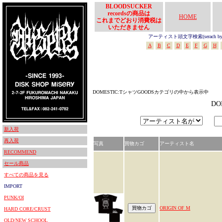
BLOODSUCKER
recordsの商品は
HOME
これまでどおり消費税は
いただきません
アーティスト頭文字検索(serach by In
A
B
C
D
E
F
G
H
DOMESTIC:TシャツGOODSカテゴリの中から表示中
D
新入荷
再入荷
写真
買物カゴ
アーティスト名
RECOMMEND
セール商品
すべての商品を見る
IMPORT
PUNK/OI
ORIGIN OF M
HARD CORE/CRUST
OLD/NEW SCHOOL