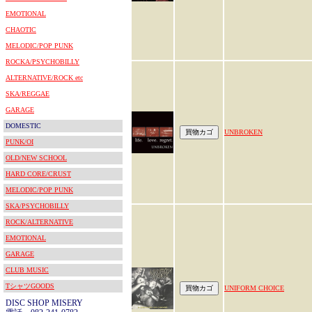
EMOTIONAL
CHAOTIC
MELODIC/POP PUNK
ROCKA/PSYCHOBILLY
ALTERNATIVE/ROCK etc
SKA/REGGAE
GARAGE
DOMESTIC
UNBROKEN
PUNK/OI
OLD/NEW SCHOOL
HARD CORE/CRUST
MELODIC/POP PUNK
SKA/PSYCHOBILLY
ROCK/ALTERNATIVE
EMOTIONAL
GARAGE
CLUB MUSIC
TシャツGOODS
UNIFORM CHOICE
DISC SHOP MISERY