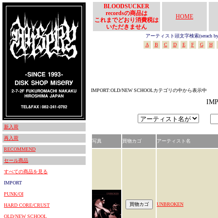
BLOODSUCKER
recordsの商品は
HOME
これまでどおり消費税は
いただきません
アーティスト頭文字検索(serach by In
A
B
C
D
E
F
G
H
IMPORT:OLD/NEW SCHOOLカテゴリの中から表示中
IM
新入荷
再入荷
写真
買物カゴ
アーティスト名
RECOMMEND
セール商品
すべての商品を見る
IMPORT
PUNK/OI
UNBROKEN
HARD CORE/CRUST
OLD/NEW SCHOOL