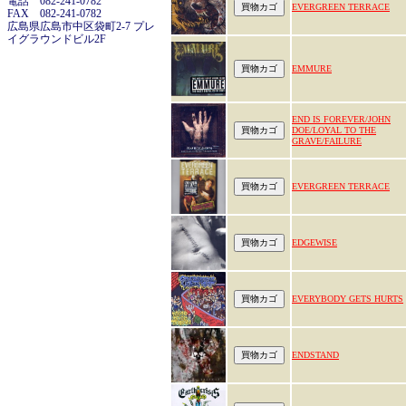
電話 082-241-0782
EVERGREEN TERRACE
FAX 082-241-0782
広島県広島市中区袋町2-7 プレ
イグラウンドビル2F
EMMURE
END IS FOREVER/JOHN
DOE/LOYAL TO THE
GRAVE/FAILURE
EVERGREEN TERRACE
EDGEWISE
EVERYBODY GETS HURTS
ENDSTAND