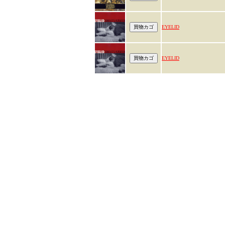
EYELID
EYELID