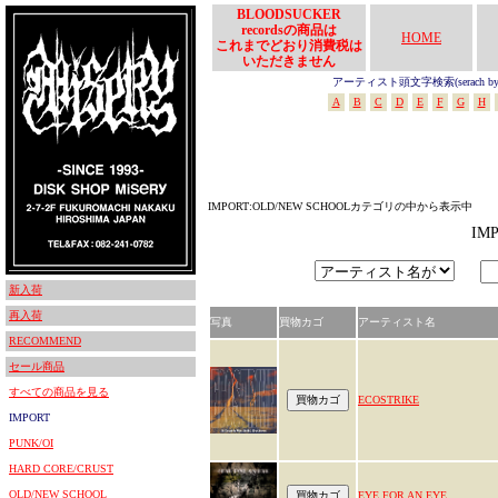
BLOODSUCKER
recordsの商品は
HOME
これまでどおり消費税は
いただきません
アーティスト頭文字検索(serach by In
A
B
C
D
E
F
G
H
IMPORT:OLD/NEW SCHOOLカテゴリの中から表示中
IM
新入荷
再入荷
写真
買物カゴ
アーティスト名
RECOMMEND
セール商品
すべての商品を見る
ECOSTRIKE
IMPORT
PUNK/OI
HARD CORE/CRUST
OLD/NEW SCHOOL
EYE FOR AN EYE