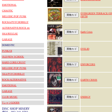
EMOTIONAL
CHAOTIC
EVERGREEN TERRACE//O
MELODIC/POP PUNK
FIFTH
ROCKA/PSYCHOBILLY
ALTERNATIVE/ROCK etc
Earth Crisis
SKA/REGGAE
GARAGE
DOMESTIC
EYELID
PUNK/OI
OLD/NEW SCHOOL
HARD CORE/CRUST
ENFORCERS
MELODIC/POP PUNK
SKA/PSYCHOBILLY
ROCK/ALTERNATIVE
EARTH CRISIS
EMOTIONAL
GARAGE
CLUB MUSIC
ENERGY
TシャツGOODS
DISC SHOP MISERY