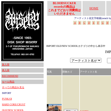
BLOODSUCKER
recordsの商品は
HOME
これまでどおり消費税は
いただきません
アーティスト頭文字検索(serach by In
A
B
C
D
E
F
G
H
IMPORT:OLD/NEW SCHOOLカテゴリの中から表示中
IM
新入荷
再入荷
写真
買物カゴ
アーティスト名
RECOMMEND
セール商品
すべての商品を見る
IMPORT
PUNK/OI
HARD CORE/CRUST
OLD/NEW SCHOOL