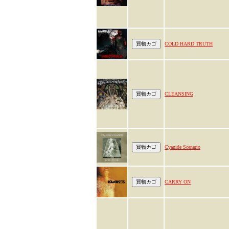
COLD HARD TRUTH
CLEANSING
Cyanide Scenario
CARRY ON