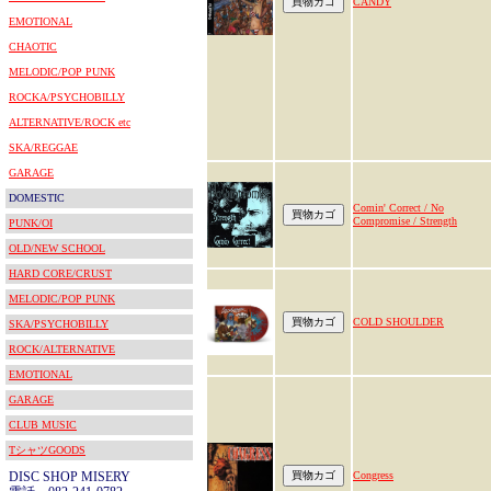
CANDY
EMOTIONAL
CHAOTIC
MELODIC/POP PUNK
ROCKA/PSYCHOBILLY
ALTERNATIVE/ROCK etc
SKA/REGGAE
GARAGE
DOMESTIC
Comin' Correct / No
Compromise / Strength
PUNK/OI
OLD/NEW SCHOOL
HARD CORE/CRUST
MELODIC/POP PUNK
COLD SHOULDER
SKA/PSYCHOBILLY
ROCK/ALTERNATIVE
EMOTIONAL
GARAGE
CLUB MUSIC
TシャツGOODS
DISC SHOP MISERY
Congress