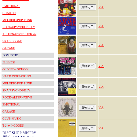
EMOTIONAL
V.A.
CHAOTIC
MELODIC/POP PUNK
V.A.
ROCKA/PSYCHOBILLY
ALTERNATIVE/ROCK etc
SKA/REGGAE
V.A.
GARAGE
DOMESTIC
PUNK/OI
V.A.
OLD/NEW SCHOOL
HARD CORE/CRUST
MELODIC/POP PUNK
V.A.
SKA/PSYCHOBILLY
ROCK/ALTERNATIVE
EMOTIONAL
V.A.
GARAGE
CLUB MUSIC
TシャツGOODS
V.A.
DISC SHOP MISERY