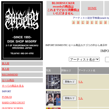
BLOODSUCKER
recordsの商品は
HOME
これまでどおり消費税は
いただきません
アーティスト頭文字検索(serach by In
A
B
C
D
E
F
G
H
IMPORT:DOMESTIC:セール商品カテゴリの中から表示中
IMP
新入荷
再入荷
写真
買物カゴ
アーティスト名
RECOMMEND
セール商品
V.A.
すべての商品を見る
IMPORT
PUNK/OI
V.A.
HARD CORE/CRUST
OLD/NEW SCHOOL