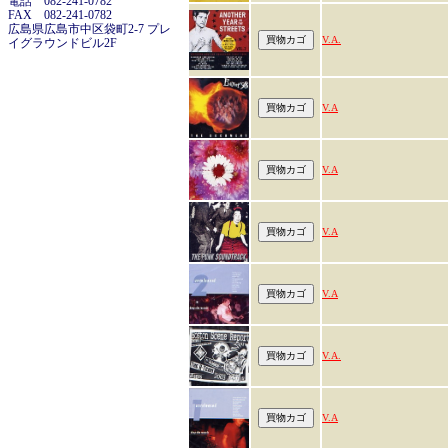
電話 082-241-0782
FAX 082-241-0782
広島県広島市中区袋町2-7 プレ
V.A.
イグラウンドビル2F
V.A
V.A
V.A
V.A
V.A.
V.A