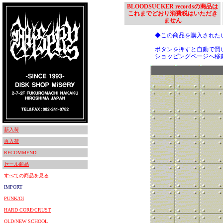
BLOODSUCKER recordsの商品は
これまでどおり消費税はいただき
ません
◆この商品を購入された
ボタンを押すと自動で買
ショッピングページへ移
新入荷
再入荷
RECOMMEND
セール商品
すべての商品を見る
IMPORT
PUNK/OI
HARD CORE/CRUST
OLD/NEW SCHOOL