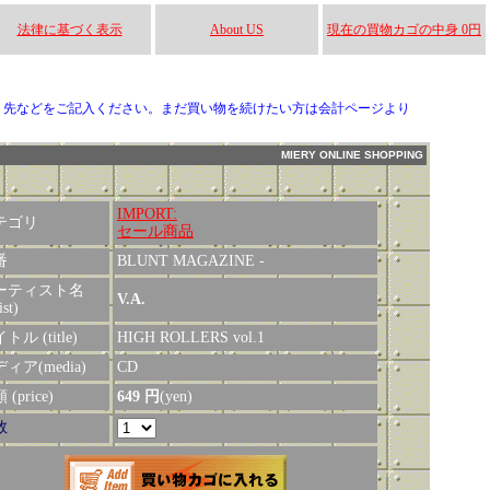
法律に基づく表示
About US
現在の買物カゴの中身 0円
り先などをご記入ください。まだ買い物を続けたい方は会計ページより
MIERY ONLINE SHOPPING
IMPORT:
テゴリ
セール商品
番
BLUNT MAGAZINE -
ーティスト名
V.A.
ist)
トル (title)
HIGH ROLLERS vol.1
ィア(media)
CD
(price)
649 円
(yen)
数