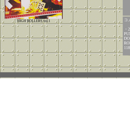
コメ
HIGH ROLLERS vol.1
・
P
DO
R
11