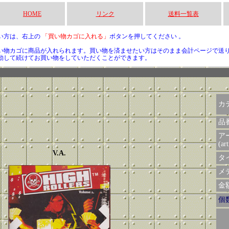
HOME
リンク
送料一覧表
い方は、右上の
「買い物カゴに入れる」
ボタンを押してください 。
い物カゴに商品が入れられます。買い物を済ませたい方はそのまま会計ページで送
動して続けてお買い物をしていただくことができます。
カ
品
ア
(art
V.A.
タイ
メデ
金額 
個