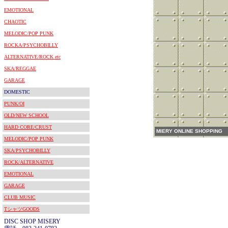
EMOTIONAL
CHAOTIC
MELODIC/POP PUNK
ROCKA/PSYCHOBILLY
ALTERNATIVE/ROCK etc
SKA/REGGAE
GARAGE
DOMESTIC
PUNK/OI
OLD/NEW SCHOOL
HARD CORE/CRUST
MIERY ONLINE SHOPPING
MELODIC/POP PUNK
SKA/PSYCHOBILLY
ROCK/ALTERNATIVE
EMOTIONAL
GARAGE
CLUB MUSIC
TシャツGOODS
DISC SHOP MISERY