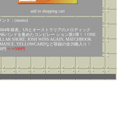
add to shopping cart
ント：(memo)
2004年発表。USとオーストラリアのメロディック
UNKバンドを集めたコンピレー ション第1弾！！ONE
LLAR SHORT, JOSH WINS AGAIN, MATCHBOOK
OMANCE, YELLOWCARDなど収録の全20曲入り！
80円
⇒⇒590円