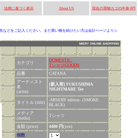
法律に基づく表示
About US
現在の買物カゴの中身 0円
先などをご記入ください。まだ買い物を続けたい方は会計ページよりシ
MIERY ONLINE SHOPPING
DOMESTIC:
カテゴリ
TシャツGOODS
品番
CATANA
アーティスト
[新入荷] FUKUSHIMA
名
NIGHTMARE Tee
(artist)
-MISERY edition- (SMOKE
タイトル (title)
BLACK)
メディア
Tシャツ
(media)
金額 (price)
4400 円
(yen)
個数