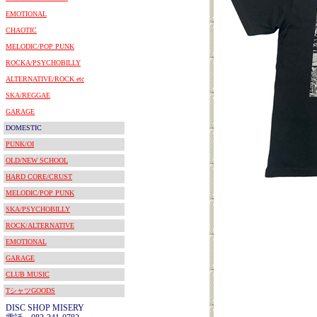
EMOTIONAL
CHAOTIC
MELODIC/POP PUNK
ROCKA/PSYCHOBILLY
ALTERNATIVE/ROCK etc
SKA/REGGAE
GARAGE
DOMESTIC
PUNK/OI
OLD/NEW SCHOOL
HARD CORE/CRUST
MELODIC/POP PUNK
SKA/PSYCHOBILLY
ROCK/ALTERNATIVE
EMOTIONAL
GARAGE
CLUB MUSIC
TシャツGOODS
DISC SHOP MISERY