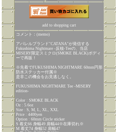
add to shopping cart
コメント：(memo)
アパレルブランド"CATANA"が発信する
Fukushima Nightmare -反核-Teeの、当店
MISERY限定スミクロ(SMOKE BLACK)ボディ
ーで再販！
※先着でFUKUSHIMA NIGHTMARE 60mm円形
防水ステッカー付属※
是非この機会をお見逃しなく。
FUKUSHIMA NIGHTMARE Tee -MISERY
edition-
Color : SMOKE BLACK
Oz : 5.6oz
Size : S, M, L, XL, XXL
Price : 4400yen
Option : 60mm Circle sticker
S 着丈66 身幅49 肩幅44※在庫切れ※
M 着丈74 身幅52 肩幅47