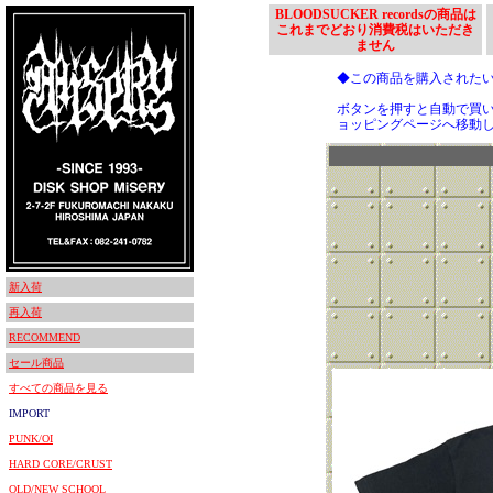
BLOODSUCKER recordsの商品は
これまでどおり消費税はいただき
ません
◆この商品を購入された
ボタンを押すと自動で買
ョッピングページへ移動
新入荷
再入荷
RECOMMEND
セール商品
すべての商品を見る
IMPORT
PUNK/OI
HARD CORE/CRUST
OLD/NEW SCHOOL