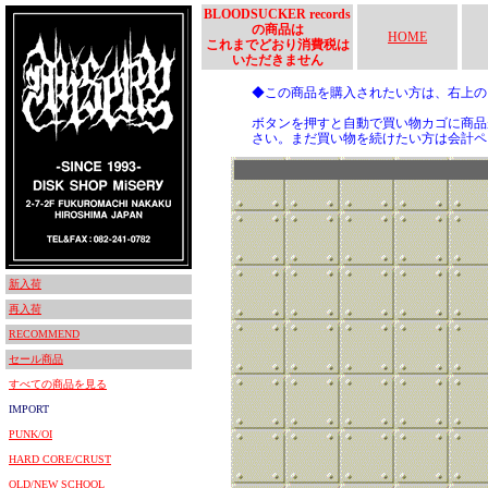
BLOODSUCKER records
の商品は
HOME
これまでどおり消費税は
いただきません
◆この商品を購入されたい方は、右上
ボタンを押すと自動で買い物カゴに商品
さい。まだ買い物を続けたい方は会計ペ
新入荷
再入荷
RECOMMEND
セール商品
すべての商品を見る
IMPORT
PUNK/OI
HARD CORE/CRUST
OLD/NEW SCHOOL