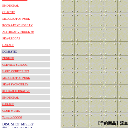
EMOTIONAL
CHAOTIC
MELODIC/POP PUNK
ROCKA/PSYCHOBILLY
ALTERNATIVE/ROCK etc
SKA/REGGAE
GARAGE
DOMESTIC
PUNK/OI
OLD/NEW SCHOOL
HARD CORE/CRUST
MELODIC/POP PUNK
SKA/PSYCHOBILLY
ROCK/ALTERNATIVE
EMOTIONAL
GARAGE
CLUB MUSIC
TシャツGOODS
【予約商品】流血
DISC SHOP MISERY