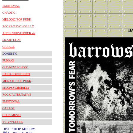
EMOTIONAL
CHAOTIC
MELODIC/POP PUNK
ROCKA/PSYCHOBILLY
B
ALTERNATIVE/ROCK etc
SKA/REGGAE
GARAGE
DOMESTIC
PUNK/OI
OLD/NEW SCHOOL
HARD CORE/CRUST
MELODIC/POP PUNK
SKA/PSYCHOBILLY
ROCK/ALTERNATIVE
EMOTIONAL
GARAGE
CLUB MUSIC
TシャツGOODS
DISC SHOP MISERY