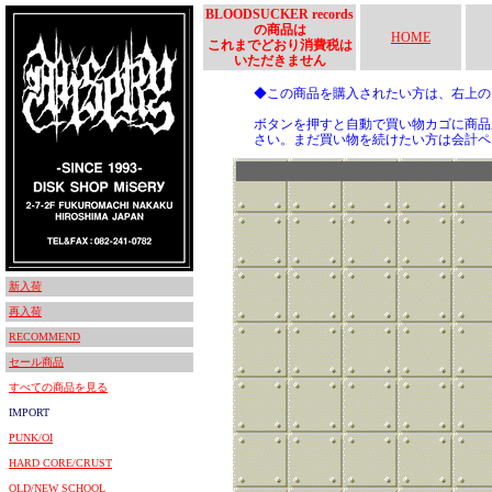
BLOODSUCKER records
の商品は
HOME
これまでどおり消費税は
いただきません
◆この商品を購入されたい方は、右上
ボタンを押すと自動で買い物カゴに商品
さい。まだ買い物を続けたい方は会計ペ
新入荷
再入荷
RECOMMEND
セール商品
すべての商品を見る
IMPORT
PUNK/OI
HARD CORE/CRUST
OLD/NEW SCHOOL