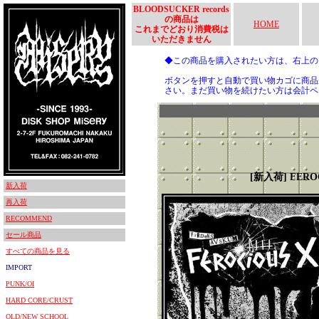
BLOODSUCKER records
の商品は
HOME
これまでどおり消費税は
いただきません
◆この商品を購入されたい方は、右上
ボタンを押すと自動で買い物カゴに商品
さい。まだ買い物を続けたい方は会計ペ
[新入荷] FERO
新入荷
再入荷
RECOMMEND
セール商品
すべての商品を見る
IMPORT
PUNK/OI
HARD CORE/CRUST
OLD/NEW SCHOOL