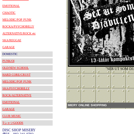
EMOTIONAL
CHAOTIC
MELODIC/POP PUNK
ROCKA/PSYCHOBILLY
ALTERNATIVE/ROCK etc
SKA/REGGAE
GARAGE
DOMESTIC
PUNK/OI
OLD/NEW SCHOOL
"SER UT SOM D
HARD CORE/CRUST
MELODIC/POP PUNK
SKA/PSYCHOBILLY
ROCK/ALTERNATIVE
EMOTIONAL
MIERY ONLINE SHOPPING
GARAGE
CLUB MUSIC
TシャツGOODS
DISC SHOP MISERY