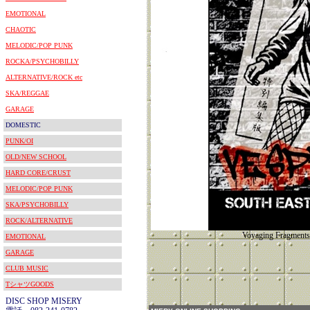
EMOTIONAL
CHAOTIC
MELODIC/POP PUNK
ROCKA/PSYCHOBILLY
ALTERNATIVE/ROCK etc
SKA/REGGAE
GARAGE
DOMESTIC
PUNK/OI
OLD/NEW SCHOOL
HARD CORE/CRUST
MELODIC/POP PUNK
SKA/PSYCHOBILLY
ROCK/ALTERNATIVE
Voyaging Fragments 
EMOTIONAL
GARAGE
CLUB MUSIC
TシャツGOODS
DISC SHOP MISERY