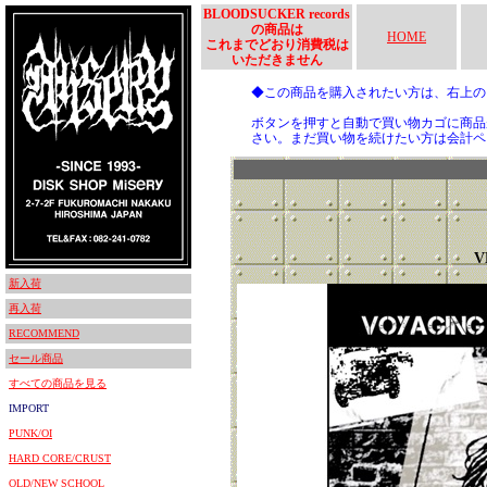
BLOODSUCKER records
の商品は
HOME
これまでどおり消費税は
いただきません
◆この商品を購入されたい方は、右上
ボタンを押すと自動で買い物カゴに商品
さい。まだ買い物を続けたい方は会計ペ
V
新入荷
再入荷
RECOMMEND
セール商品
すべての商品を見る
IMPORT
PUNK/OI
HARD CORE/CRUST
OLD/NEW SCHOOL