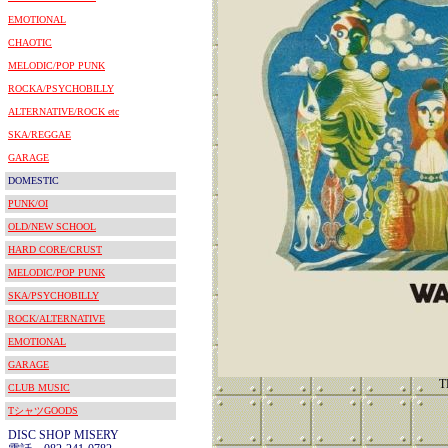
EMOTIONAL
CHAOTIC
MELODIC/POP PUNK
ROCKA/PSYCHOBILLY
ALTERNATIVE/ROCK etc
SKA/REGGAE
GARAGE
DOMESTIC
PUNK/OI
OLD/NEW SCHOOL
HARD CORE/CRUST
MELODIC/POP PUNK
SKA/PSYCHOBILLY
ROCK/ALTERNATIVE
EMOTIONAL
GARAGE
T
CLUB MUSIC
TシャツGOODS
DISC SHOP MISERY