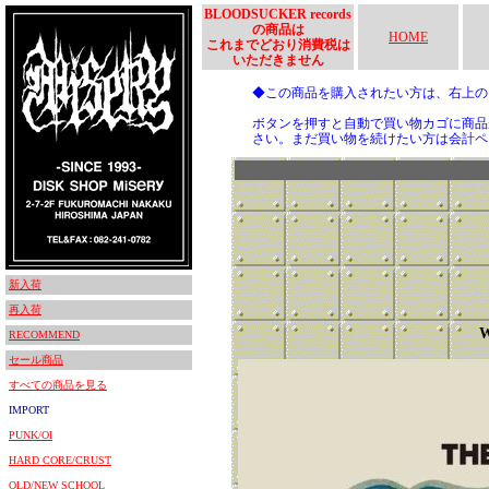
BLOODSUCKER records
の商品は
HOME
これまでどおり消費税は
いただきません
◆この商品を購入されたい方は、右上
ボタンを押すと自動で買い物カゴに商品
さい。まだ買い物を続けたい方は会計ペ
新入荷
再入荷
W
RECOMMEND
セール商品
すべての商品を見る
IMPORT
PUNK/OI
HARD CORE/CRUST
OLD/NEW SCHOOL