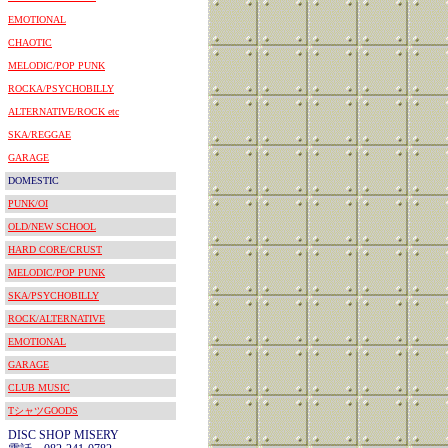
EMOTIONAL
CHAOTIC
MELODIC/POP PUNK
ROCKA/PSYCHOBILLY
ALTERNATIVE/ROCK etc
SKA/REGGAE
GARAGE
DOMESTIC
PUNK/OI
OLD/NEW SCHOOL
HARD CORE/CRUST
MELODIC/POP PUNK
SKA/PSYCHOBILLY
ROCK/ALTERNATIVE
EMOTIONAL
GARAGE
CLUB MUSIC
TシャツGOODS
DISC SHOP MISERY