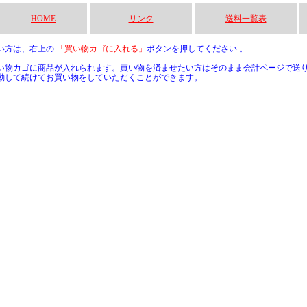
HOME
リンク
送料一覧表
い方は、右上の
「買い物カゴに入れる」
ボタンを押してください 。
い物カゴに商品が入れられます。買い物を済ませたい方はそのまま会計ページで送
動して続けてお買い物をしていただくことができます。