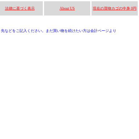
法律に基づく表示
About US
現在の買物カゴの中身 0円
り先などをご記入ください。まだ買い物を続けたい方は会計ページより