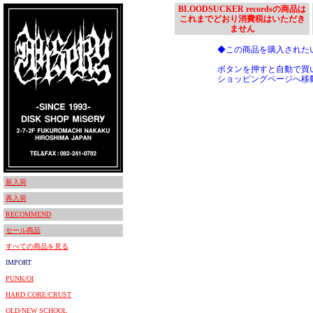
BLOODSUCKER recordsの商品は
これまでどおり消費税はいただき
ません
◆この商品を購入された
ボタンを押すと自動で買
ショッピングページへ移
新入荷
再入荷
RECOMMEND
セール商品
すべての商品を見る
IMPORT
PUNK/OI
HARD CORE/CRUST
OLD/NEW SCHOOL