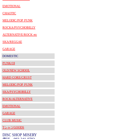
EMOTIONAL
CHAOTIC
MELODIC/POP PUNK
ROCKA/PSYCHOBILLY
ALTERNATIVE/ROCK etc
SKA/REGGAE
GARAGE
DOMESTIC
PUNK/OI
OLD/NEW SCHOOL
HARD CORE/CRUST
MELODIC/POP PUNK
SKA/PSYCHOBILLY
ROCK/ALTERNATIVE
EMOTIONAL
GARAGE
CLUB MUSIC
TシャツGOODS
DISC SHOP MISERY