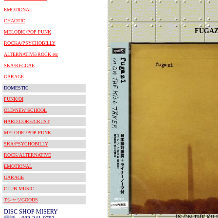
EMOTIONAL
CHAOTIC
FUGAZ
MELODIC/POP PUNK
ROCKA/PSYCHOBILLY
ALTERNATIVE/ROCK etc
SKA/REGGAE
GARAGE
DOMESTIC
PUNK/OI
OLD/NEW SCHOOL
HARD CORE/CRUST
MELODIC/POP PUNK
SKA/PSYCHOBILLY
ROCK/ALTERNATIVE
EMOTIONAL
GARAGE
CLUB MUSIC
TシャツGOODS
DISC SHOP MISERY
IN ON THE KIL