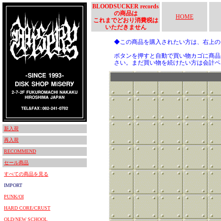
BLOODSUCKER records
の商品は
HOME
これまでどおり消費税は
いただきません
◆この商品を購入されたい方は、右上
ボタンを押すと自動で買い物カゴに商品
さい。まだ買い物を続けたい方は会計ペ
新入荷
再入荷
RECOMMEND
セール商品
すべての商品を見る
IMPORT
PUNK/OI
HARD CORE/CRUST
OLD/NEW SCHOOL