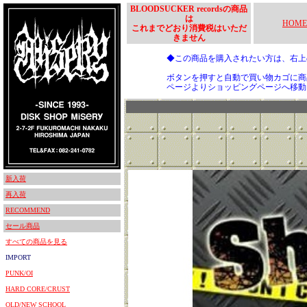
BLOODSUCKER recordsの商品
は
HOME
これまでどおり消費税はいただ
きません
◆この商品を購入されたい方は、右
ボタンを押すと自動で買い物カゴに商
ページよりショッピングページへ移動
新入荷
再入荷
RECOMMEND
セール商品
すべての商品を見る
IMPORT
PUNK/OI
HARD CORE/CRUST
OLD/NEW SCHOOL