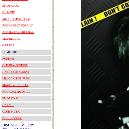
EMOTIONAL
CHAOTIC
MELODIC/POP PUNK
ROCKA/PSYCHOBILLY
ALTERNATIVE/ROCK etc
SKA/REGGAE
GARAGE
DOMESTIC
PUNK/OI
OLD/NEW SCHOOL
HARD CORE/CRUST
MELODIC/POP PUNK
SKA/PSYCHOBILLY
ROCK/ALTERNATIVE
EMOTIONAL
GARAGE
CLUB MUSIC
TシャツGOODS
DISC SHOP MISERY