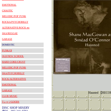
EMOTIONAL
CHAOTIC
MELODIC/POP PUNK
ROCKA/PSYCHOBILLY
ALTERNATIVE/ROCK etc
SKA/REGGAE
GARAGE
DOMESTIC
PUNK/OI
OLD/NEW SCHOOL
HARD CORE/CRUST
MELODIC/POP PUNK
SKA/PSYCHOBILLY
ROCK/ALTERNATIVE
EMOTIONAL
GARAGE
Haunted 【RECO
CLUB MUSIC
TシャツGOODS
DISC SHOP MISERY