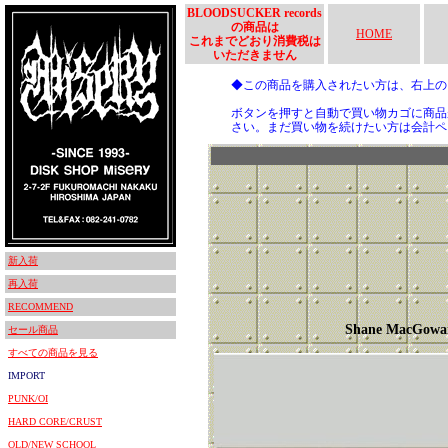
BLOODSUCKER records
の商品は
HOME
これまでどおり消費税は
いただきません
◆この商品を購入されたい方は、右上
ボタンを押すと自動で買い物カゴに商品
さい。まだ買い物を続けたい方は会計ペ
新入荷
再入荷
RECOMMEND
Shane MacGowa
セール商品
すべての商品を見る
IMPORT
PUNK/OI
HARD CORE/CRUST
OLD/NEW SCHOOL