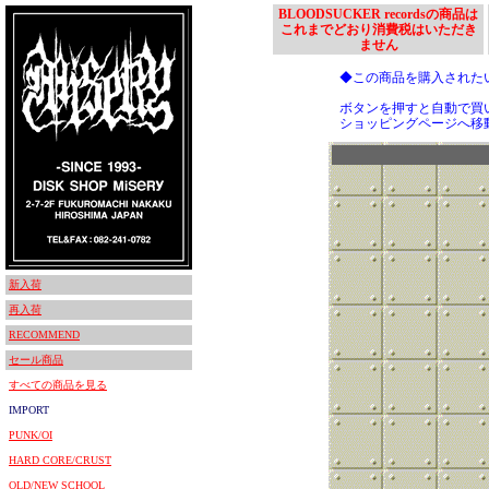
BLOODSUCKER recordsの商品は
これまでどおり消費税はいただき
ません
◆この商品を購入された
ボタンを押すと自動で買
ショッピングページへ移
新入荷
再入荷
RECOMMEND
セール商品
すべての商品を見る
IMPORT
PUNK/OI
HARD CORE/CRUST
OLD/NEW SCHOOL