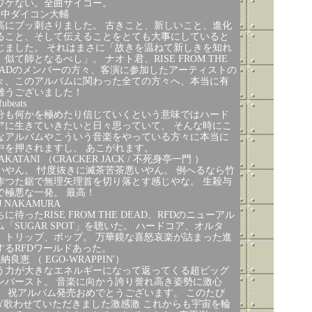
ワケない。全曲サイコー。
田中ダイコン大輔
高にブッ刺さりました。 古きこと、新しいこと、進化
ること、そして伝えることをとても大事にしていると
じました。 それはまさに「故きを温ねて新しきを知れ
、似て師となるべし」。 ナオト君、RISE FROM THE
EADのメンバーの方々、客演に参加したアーティストの
々、このアルバムに関わった全ての方々へ、本当に有
難うございました！
fubeats
分も何かを極めたり信じていくという意味ではハード
アに生きていきたいと日々思っていて、 そんな時にこ
なアルバムやこういう音楽をやっている方々に本当に
中を押されますし、 あこがれます。
AKATANI （CRACKER JACK / 不死身亭一門 ）
いやん。 忖度抜きに滅茶苦茶悪いやん。 例へるなら竹
作つた鋸で無理矢理首を切り落とす感じやな。 生殺与
で極悪な一発。 最高！
J NAKAMURA
ちに待ったRISE FROM THE DEAD、RFDのニューアル
ム「SUGAR SPOT」を聴いた。 ハードコア、オルタ
、トリップ、ポップ。 万華鏡な喜怒哀楽が詰まった進
するRFDワールドあった。
納良恵 （ EGO-WRAPPIN'）
う力が大きなエネルギーになって返ってくる超ビッグ
ンバースト。 音楽に向かう誇り誉れ高き姿勢に激心
。 祝アルバム発売おめでとうございます。 このたび
LY歌わせていただきました激感激 これからも宇宙を輪