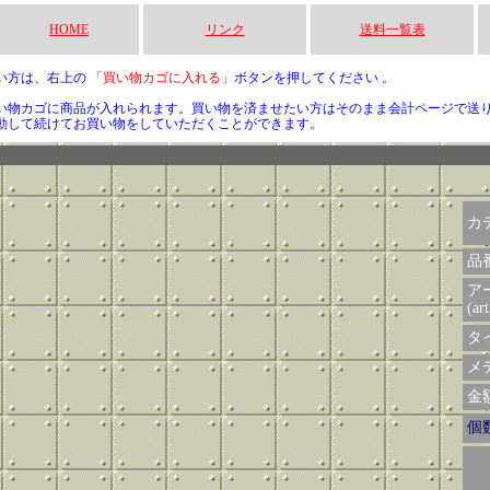
HOME
リンク
送料一覧表
い方は、右上の
「買い物カゴに入れる」
ボタンを押してください 。
い物カゴに商品が入れられます。買い物を済ませたい方はそのまま会計ページで送
動して続けてお買い物をしていただくことができます。
カ
品
ア
(art
タイ
メデ
金額 
個