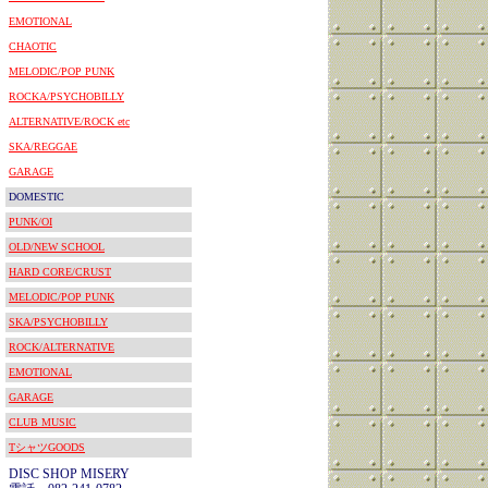
EMOTIONAL
CHAOTIC
MELODIC/POP PUNK
ROCKA/PSYCHOBILLY
ALTERNATIVE/ROCK etc
SKA/REGGAE
GARAGE
DOMESTIC
PUNK/OI
OLD/NEW SCHOOL
HARD CORE/CRUST
MELODIC/POP PUNK
SKA/PSYCHOBILLY
ROCK/ALTERNATIVE
EMOTIONAL
GARAGE
CLUB MUSIC
TシャツGOODS
DISC SHOP MISERY