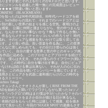
ありますが更にその上を行くのがR.F.D.だと思います。
全にジャンルを超越した唯一無にの完成度はレビュー
★★★★で間違い無いと思います♪
OMATSU （BLACKMEANS）
FDを知ったのは90年代初頭頃。80年代ハードコアを経
し、SxOxBからの流れで、それまでのハードコアとは
か別の新しい世界の始まりを感じる空気。夜明けのよ
な感覚。 公園に仲間と溜まりながら、世の中つまんな
な。なんかオモロい事ないかな？俺らで作るしか無い
。作るならメチャクチャカッコいいの作ろうぜ！ 時代
流れ、そのピュアな感覚を失いかけては取り戻して歩
出す。より良い作品。良い音楽を作る為に。 この世界
どんなに苦しめられても、その分だけ僕らの心は強く
っていく。 自分の愛する世界と世の中とのギャップ(軋
)を作品に込める。 このプロセスとアプローチを続けて
限り、僕らは大丈夫。 それが僕らのライフワーク(戦い
)です。 この時代に自分を曝け出す事は、自分にピュア
いなければ続ける事は出来ない。 それが人の心に伝わ
事も。 この作品を聴いてシンパシーを感じています。
器用さとピュアさを武器に違和感だらけのこの時代を
きるストーリー。
ichiro Takagi
ッチュンさんとナオトさんが新しくRISE FROM THE
EADを始めたと聞いてワクワクしながら買った1stソノ
ート “ハラグロ”の時はまだ僕は中3だったかな？そのバ
ドのジャケットをまさか自分が描ける日が来るなん
！依頼の話をもらった時には嬉しくて感激、絵を描き
けてて良かった！ 今回の”SUGER SPOT”の楽曲もさす