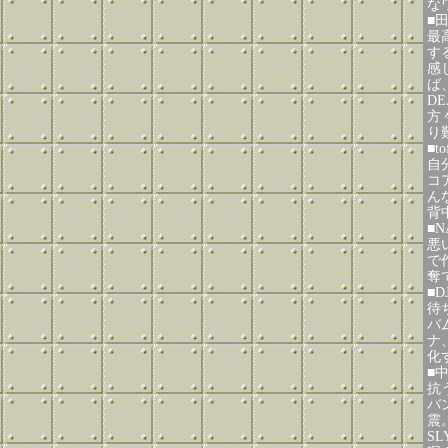
な
■
最
す
感
ば
D
方
り
■to
自
コ
ん
背
■N
悪
で
奪
■D
待
バ
ナ
化
■中
抗
バ
震
S