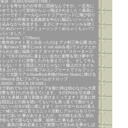
張渉 （KAKUBARHYTHM ）
メントを寄せるのが非常に恐縮なんですが、一足先に
かせてもらって冒頭からぶっ飛ばされました！最高に
ッケーです！ クールなハードコアサウンドに飛び切り
メロディが炸裂する楽曲群を中心に幅広いジャンルを
り込みながら疾走する、 まさにオールジャンルを聴く
のためのハードコアミュージック！めちゃくちゃパワ
もらいました！
enji Kumeda （710boyz）
十数年前ナオト君と出会ったのは アメ村三角公園 次の
 俺のdeckで勝手にrock 'n' roll slideを発1でメイクとか
せられた後に福島クラブ ダイナマイト”スケーターズ
イト”でR.F.DのGIG 凄まじい迫力に衝撃を受け夢中で
ッシュピットに突撃したのを覚えている。 そして今も
まらない！そう昔話しだけじゃない！極上のスタイル
磨き上げたセンスの塊フルコンプリートでフルプッシ
して大阪リアルSkateRock本物のStreet Skaterに捧げる
710boyzを含むフルアルバムがドロップ
URIRIN （ROCK DESIRE）
生で初めてSx Ox Bのライブを観た時は幼心ながら大変
衝撃を受けたのを覚えています。そのDNAを引き継ぐ
.F.Dにも多岐に渡り刺激を受けまくってます！音楽に対
る闘志はどの曲を聴いてもいつも真っ直ぐで曲がりよ
のないハガネの様に感じます！ かつてボーカルの直人
と一緒にIC-40と言うユニット活動しアルバムをリリー
させて頂いた事がありましたが、その時もお互い折れ
所知らずで譲らない結果、頓挫した事もあったっ
…。 最高の褒め言葉として変態って言われる事がしば