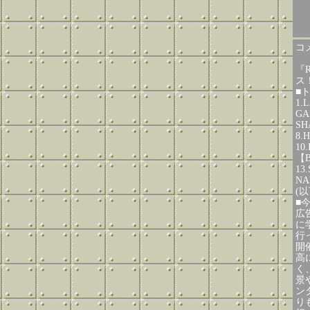
コメ
『R
ス
■
1.
GA
SH
8.
10
【B
13
NA
(
■今
広
に
行
開
高
く
景
ン
り