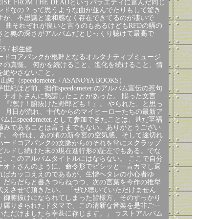
RISE FROM THE DEADというバラエティに富んだ同じ
ンドなの？って思うような曲が並んでたりもして驚き
すが、不思議と違和感なく存在できてるのが凄いで
。 曲それぞれが良いと言うのもあるけどもRFDの幅の
さと奥の深さがアルバムだとじっくり聴けて最高で
！
E$ / 杉生健
ードコアパンクが根幹となるオルタナティブミュージ
クの真髄。 何かを続けること、進化を続けること、情
を絶やさないこと。
山純（speedometer. / ASANOYA BOOKS）
半世紀ほど前、拙作speedometer.のアルバム宣伝の惹句
、ナオトさんに懇請したことがあった。 賜った文言
、『聴け！腑抜けた野郎ども！』。 やられた、と思っ
。 月日が流れ、十代からのマイヒーローたちの最新ア
バムにspeedometer.として参加できたことは、甚だ至福
極みであることは言うまでもない。ありがとうござい
す。 今作は、あの頃の新今宮の空気感、そして途切れ
ハードコアパンクの文脈からのそれを常にスクラップ
ビルドし続けた末の現在進行形の証左でもある。でな
と、このアルバムタイトルにはならない。 ここで自分
ナオトさんのように、命令形でビシッと一言カマし返
ればカッコええのであるが、生憎ヘタレの小心者ゆ
、だらだらと書きつらねつつ、次の言葉を今作の推挙
代えさせて頂きたい。 「ぜひ聴いていただけません
。御腑抜けになられてしまった皆様方、そのすっかり
り腐りきられたドタマで、この清新な音楽を是非ご一
いただけましたら幸甚に存じます。」 ラストアルバム