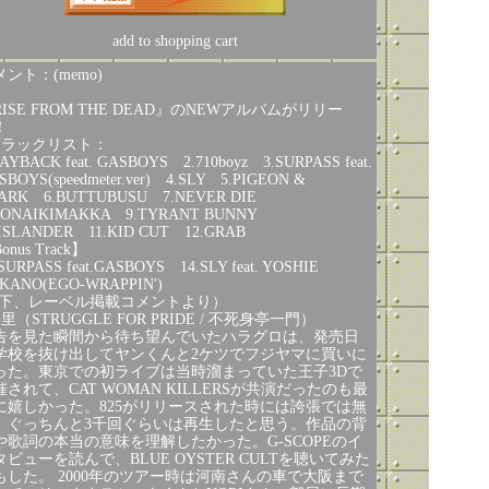
add to shopping cart
ント：(memo)
ISE FROM THE DEAD』のNEWアルバムがリリー
！
トラックリスト：
LAYBACK feat. GASBOYS 2.710boyz 3.SURPASS feat.
SBOYS(speedmeter.ver) 4.SLY 5.PIGEON &
ARK 6.BUTTUBUSU 7.NEVER DIE
HONAIKIMAKKA 9.TYRANT BUNNY
.ISLANDER 11.KID CUT 12.GRAB
onus Track】
.SURPASS feat.GASBOYS 14.SLY feat. YOSHIE
KANO(EGO-WRAPPIN')
以下、レーベル掲載コメントより）
里（STRUGGLE FOR PRIDE / 不死身亭一門）
告を見た瞬間から待ち望んでいたハラグロは、発売日
学校を抜け出してヤンくんと2ケツでフジヤマに買いに
った。東京での初ライブは当時溜まっていた王子3Dで
催されて、CAT WOMAN KILLERSが共演だったのも最
に嬉しかった。825がリリースされた時には誇張では無
、ぐっちんと3千回ぐらいは再生したと思う。作品の背
や歌詞の本当の意味を理解したかった。G-SCOPEのイ
タビューを読んで、BLUE OYSTER CULTを聴いてみた
もした。 2000年のツアー時は河南さんの車で大阪まで