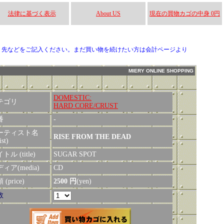
法律に基づく表示
About US
現在の買物カゴの中身 0円
り先などをご記入ください。まだ買い物を続けたい方は会計ページより
MIERY ONLINE SHOPPING
DOMESTIC:
テゴリ
HARD CORE/CRUST
番
‐
ーティスト名
RISE FROM THE DEAD
ist)
トル (title)
SUGAR SPOT
ィア(media)
CD
(price)
2500 円
(yen)
数