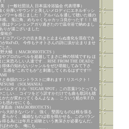
ス！
桶美 （一般社団法人 日本温冷浴協会 代表理事）
強く分厚いサウンドと美しいメロディにエネルギッシ
なパワーを感じました！ アルバムを通して聴いた後の
幸感。 兎に角、めちゃくちゃカッコ良かったす！！ 聴
た後はテンションアガり過ぎたので温冷浴で納めまし
 ありが湯ございました
大柴祐介
ードコアパンクの古き良きと止まらぬ進化を混在でき
のがRxFxD。 今作もナオトさんの詩に涙が止まりませ
でした。
野大輔 （ MACROBIOTICTS ）
はやプロのレベルを超越してまさに神の領域ですね ほ
まに末恐ろしい人達です… RISE FROM THE DEADと
う得体の知れないジャンルをぜひ堪能してみて下さ
。 五感を”これでもか”と刺激してくれるはずです!!!
AMI
さと余韻のコントラストに痺れます！リスペクト！
ATSUMI （SOLMANIA）
ルバムタイトル「SUGAR SPOT」この言葉1つとっても
やこしい… コイツをどう訳すかだけでも曲も歌詞も聴
えかたが変わってくるんよなぁ… こういう処がR.F.D、
つも惑わせにくる。
津直由（MACROBIOTICTS）
から大好きなバンド。 強く、堅固なものは根を張る
、柔らかく、繊細なものは歌を咲かせる。このバラン
を得る為には年月と経験という奥深さが必要なんだ。
けばわかる。 俺にも