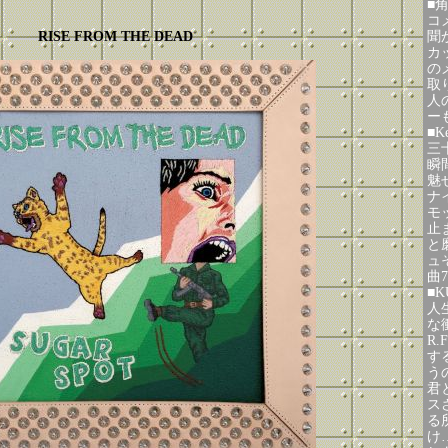
■角
コ
RISE FROM THE DEAD
聞
カ
の
取
人
ー
■K
三
瞬間
魅
ナ
モ
止
と
ュそ
曲
■K
人
な
R
す
う
君
ス
る
け