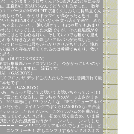
って、そのままテツロウくんとNORIさんの部屋に長期
在。正直BAD BRAINSなんてどうでも良かった。 数年
のユニバースのMOSH PITで凄く久しぶりに長島亘くん
再会したのも、かなりドラマ性が高かったと思う。喜
でいたらKENJIくんが笑いながら突っ込んで来て、めち
くちゃ楽しかった。 通い過ぎて、もはや居てもあまり
かれなくなってしまった大阪ですが、その距離感が今
自分にはとても心地好い。そしていつでも暖かく迎え
くれる大好きな人達の新しいアルバムが完成した。 い
だってヒーローは君をがっかりさせがちだけど、憧れ
あり続ける存在が居てくれるのは希望でもあり、救い
と思う。
藤 （OLEDICKFOGGY）
在進行形最新ハードコアパンク。 今がかっこいいのが
番説得力ありますね。 流石です。
MAI （GASBOYS）
イズ フロム ザ デッドこの人たちと一緒に音楽演れて最
に幸せです！！
ESUGI （GASBOYS）
ゃあ、ちょっと聴いてよ聴いてよ聴いちゃってよ～!!!!
んて言いたくなるし、言っちゃうのが、っまさかまさ
の、2025年春にィ!!?? ウソん！な、RFDのニューアルバ
なンだから。 タイミングでぼくらGASBOYSも2曲合流
セッションしたもんだから、このアルバムの何曲かは
に知っていたんだけども、 初めて聴く曲含め、いま通
で聴いてみた感想言おうか？ ニンマリ。ニンマリした
ーーーー ーン!!!! ニンマリアルバムでしょこれは。ビ
！ ニンマリーチ！ 君もニンマリするかい？オスオス