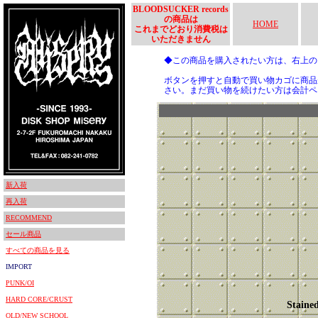
BLOODSUCKER records
の商品は
HOME
これまでどおり消費税は
いただきません
◆この商品を購入されたい方は、右上
ボタンを押すと自動で買い物カゴに商品
さい。まだ買い物を続けたい方は会計ペ
新入荷
再入荷
RECOMMEND
セール商品
すべての商品を見る
IMPORT
PUNK/OI
HARD CORE/CRUST
Staine
OLD/NEW SCHOOL