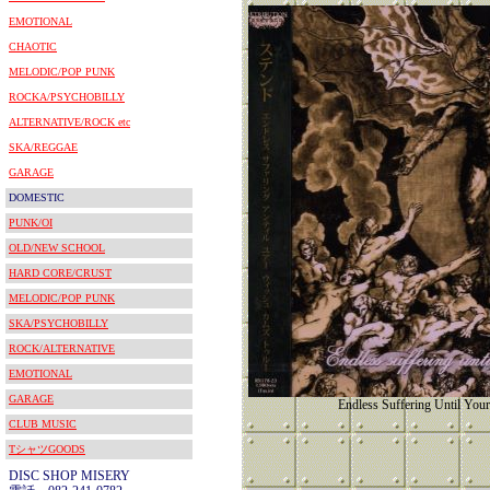
EMOTIONAL
CHAOTIC
MELODIC/POP PUNK
ROCKA/PSYCHOBILLY
ALTERNATIVE/ROCK etc
SKA/REGGAE
GARAGE
DOMESTIC
PUNK/OI
OLD/NEW SCHOOL
HARD CORE/CRUST
MELODIC/POP PUNK
SKA/PSYCHOBILLY
ROCK/ALTERNATIVE
EMOTIONAL
GARAGE
Endless Suffering Until You
CLUB MUSIC
TシャツGOODS
DISC SHOP MISERY