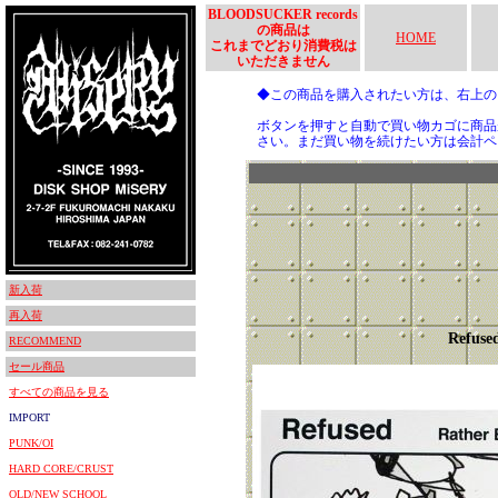
BLOODSUCKER records
の商品は
HOME
これまでどおり消費税は
いただきません
◆この商品を購入されたい方は、右上
ボタンを押すと自動で買い物カゴに商品
さい。まだ買い物を続けたい方は会計ペ
新入荷
再入荷
Refuse
RECOMMEND
セール商品
すべての商品を見る
IMPORT
PUNK/OI
HARD CORE/CRUST
OLD/NEW SCHOOL