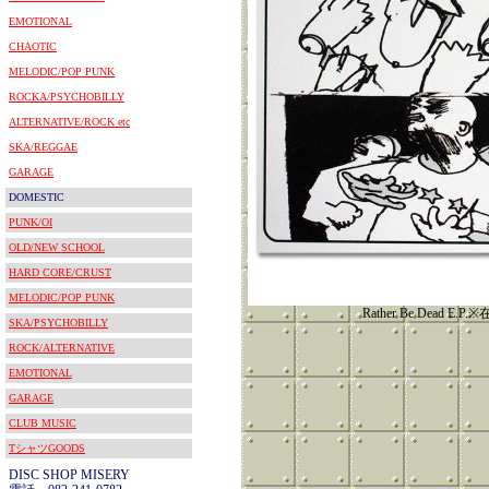
EMOTIONAL
CHAOTIC
MELODIC/POP PUNK
ROCKA/PSYCHOBILLY
ALTERNATIVE/ROCK etc
SKA/REGGAE
GARAGE
DOMESTIC
PUNK/OI
OLD/NEW SCHOOL
HARD CORE/CRUST
MELODIC/POP PUNK
Rather Be Dead E
SKA/PSYCHOBILLY
ROCK/ALTERNATIVE
EMOTIONAL
GARAGE
CLUB MUSIC
TシャツGOODS
DISC SHOP MISERY