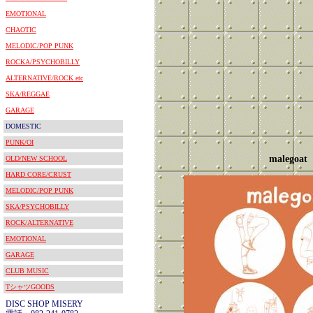
EMOTIONAL
CHAOTIC
MELODIC/POP PUNK
ROCKA/PSYCHOBILLY
ALTERNATIVE/ROCK etc
SKA/REGGAE
GARAGE
DOMESTIC
PUNK/OI
malegoat
OLD/NEW SCHOOL
HARD CORE/CRUST
MELODIC/POP PUNK
SKA/PSYCHOBILLY
ROCK/ALTERNATIVE
EMOTIONAL
GARAGE
CLUB MUSIC
TシャツGOODS
DISC SHOP MISERY