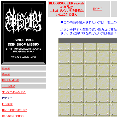
BLOODSUCKER records
の商品は
HOME
これまでどおり消費税は
いただきません
◆この商品を購入されたい方は、右上
ボタンを押すと自動で買い物カゴに商品
さい。まだ買い物を続けたい方は会計ペ
新入荷
再入荷
RECOMMEND
セール商品
すべての商品を見る
IMPORT
PUNK/OI
HARD CORE/CRUST
OLD/NEW SCHOOL