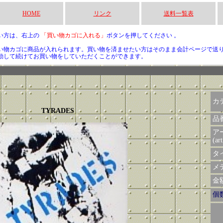
HOME
リンク
送料一覧表
い方は、右上の
「買い物カゴに入れる」
ボタンを押してください 。
い物カゴに商品が入れられます。買い物を済ませたい方はそのまま会計ページで送
動して続けてお買い物をしていただくことができます。
カ
TYRADES
品
ア
(art
タイ
メデ
金額 
個