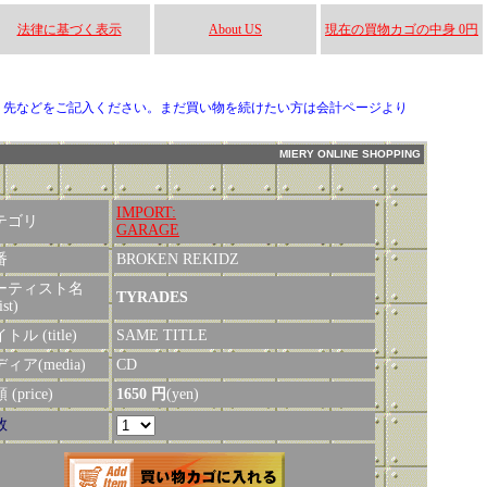
法律に基づく表示
About US
現在の買物カゴの中身 0円
り先などをご記入ください。まだ買い物を続けたい方は会計ページより
MIERY ONLINE SHOPPING
IMPORT:
テゴリ
GARAGE
番
BROKEN REKIDZ
ーティスト名
TYRADES
ist)
トル (title)
SAME TITLE
ィア(media)
CD
(price)
1650 円
(yen)
数