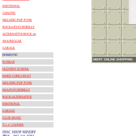
EMOTIONAL
CHAOTIC
MELODIC/POP PUNK
ROCKA/PSYCHOBILLY
ALTERNATIVE/ROCK etc
SKA/REGGAE
GARAGE
DOMESTIC
MIERY ONLINE SHOPPING
PUNK/OI
OLD/NEW SCHOOL
HARD CORE/CRUST
MELODIC/POP PUNK
SKA/PSYCHOBILLY
ROCK/ALTERNATIVE
EMOTIONAL
GARAGE
CLUB MUSIC
TシャツGOODS
DISC SHOP MISERY