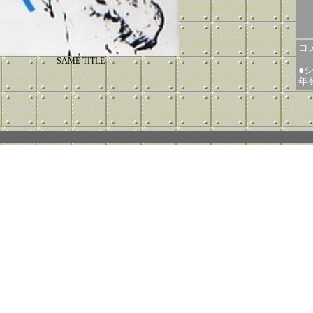
コメ
SAME TITLE
●
年