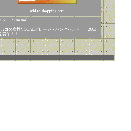
add to shopping cart
ント：(memo)
シカゴの女性VOCALガレージ・パンクバンド！！2003
発表作！！