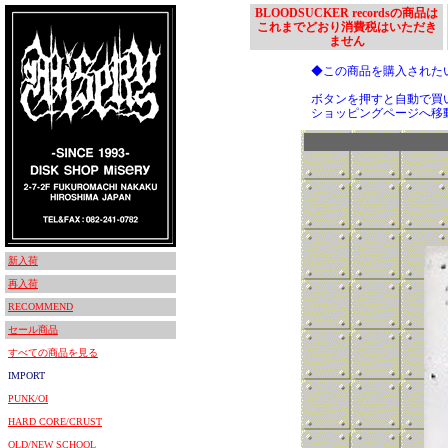
BLOODSUCKER recordsの商品は
これまでどおり消費税はいただき
ません
◆この商品を購入された
ボタンを押すと自動で買
ショッピングページへ移
新入荷
再入荷
RECOMMEND
セール商品
すべての商品を見る
IMPORT
PUNK/OI
HARD CORE/CRUST
OLD/NEW SCHOOL