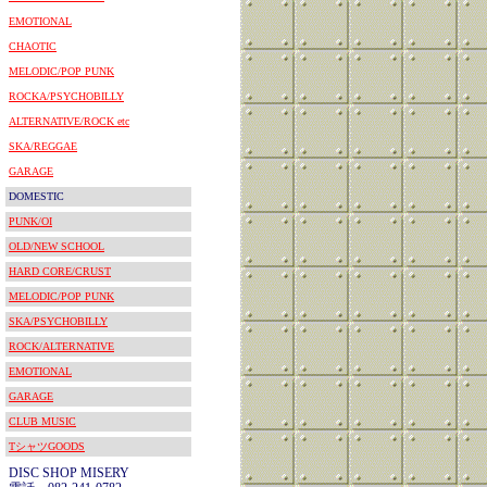
EMOTIONAL
CHAOTIC
MELODIC/POP PUNK
ROCKA/PSYCHOBILLY
ALTERNATIVE/ROCK etc
SKA/REGGAE
GARAGE
DOMESTIC
PUNK/OI
OLD/NEW SCHOOL
HARD CORE/CRUST
MELODIC/POP PUNK
SKA/PSYCHOBILLY
ROCK/ALTERNATIVE
EMOTIONAL
GARAGE
CLUB MUSIC
TシャツGOODS
DISC SHOP MISERY