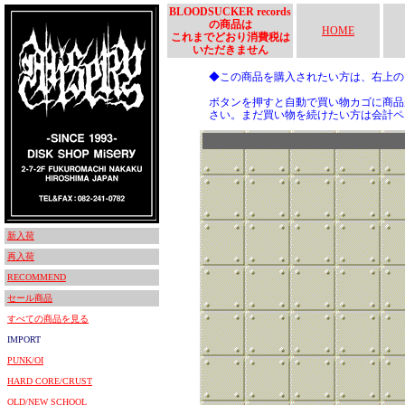
BLOODSUCKER records
の商品は
HOME
これまでどおり消費税は
いただきません
◆この商品を購入されたい方は、右上
ボタンを押すと自動で買い物カゴに商品
さい。まだ買い物を続けたい方は会計ペ
新入荷
再入荷
RECOMMEND
セール商品
すべての商品を見る
IMPORT
PUNK/OI
HARD CORE/CRUST
OLD/NEW SCHOOL