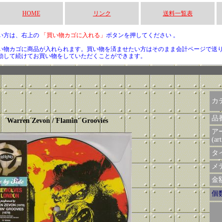
HOME
リンク
送料一覧表
い方は、右上の
「買い物カゴに入れる」
ボタンを押してください 。
い物カゴに商品が入れられます。買い物を済ませたい方はそのまま会計ページで送
動して続けてお買い物をしていただくことができます。
カ
品
Warren Zevon / Flamin' Groovies
ア
(art
タイ
メデ
金額 
個