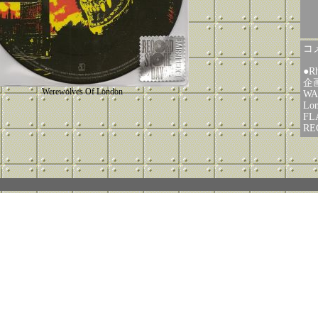
コメ
●R
企画
Werewolves Of London
WA
Lo
F
RE