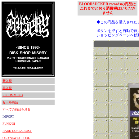
BLOODSUCKER recordsの商品は
これまでどおり消費税はいただき
ません
◆この商品を購入された
ボタンを押すと自動で買
ショッピングページへ移
新入荷
再入荷
RECOMMEND
セール商品
すべての商品を見る
IMPORT
PUNK/OI
HARD CORE/CRUST
OLD/NEW SCHOOL