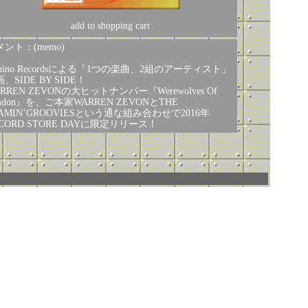
add to shopping cart
ント：(memo)
hino Recordsによる「1つの楽曲、2組のアーティスト」
、SIDE BY SIDE！
RREN ZEVONの大ヒットナンバー『Werewolves Of
ndon』を、ご本家WARREN ZEVONとTHE
LAMIN’GROOVIESという通な組み合わせで2016年
CORD STORE DAYに限定リリース！