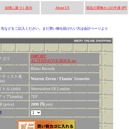
法律に基づく表示
About US
現在の買物カゴの中身 0円
り先などをご記入ください。まだ買い物を続けたい方は会計ページより
MIERY ONLINE SHOPPING
IMPORT:
テゴリ
ALTERNATIVE/ROCK etc
番
Rhino Records
ーティスト名
Warren Zevon / Flamin' Groovies
ist)
トル (title)
Werewolves Of London
ィア(media)
7EP
(price)
2090 円
(yen)
数