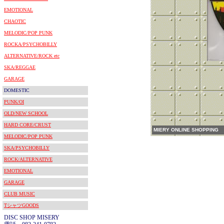
EMOTIONAL
CHAOTIC
MELODIC/POP PUNK
ROCKA/PSYCHOBILLY
ALTERNATIVE/ROCK etc
SKA/REGGAE
GARAGE
DOMESTIC
PUNK/OI
OLD/NEW SCHOOL
HARD CORE/CRUST
MIERY ONLINE SHOPPING
MELODIC/POP PUNK
SKA/PSYCHOBILLY
ROCK/ALTERNATIVE
EMOTIONAL
GARAGE
CLUB MUSIC
TシャツGOODS
DISC SHOP MISERY