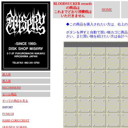
BLOODSUCKER records
の商品は
HOME
これまでどおり消費税は
いただきません
◆この商品を購入されたい方は、右上
ボタンを押すと自動で買い物カゴに商品
さい。まだ買い物を続けたい方は会計ペ
新入荷
再入荷
RECOMMEND
セール商品
すべての商品を見る
IMPORT
PUNK/OI
HARD CORE/CRUST
OLD/NEW SCHOOL