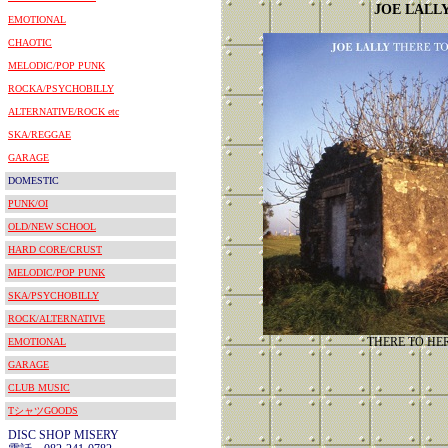
JOE LALL
EMOTIONAL
CHAOTIC
MELODIC/POP PUNK
ROCKA/PSYCHOBILLY
ALTERNATIVE/ROCK etc
SKA/REGGAE
GARAGE
DOMESTIC
PUNK/OI
OLD/NEW SCHOOL
HARD CORE/CRUST
MELODIC/POP PUNK
SKA/PSYCHOBILLY
ROCK/ALTERNATIVE
THERE TO HE
EMOTIONAL
GARAGE
CLUB MUSIC
TシャツGOODS
DISC SHOP MISERY