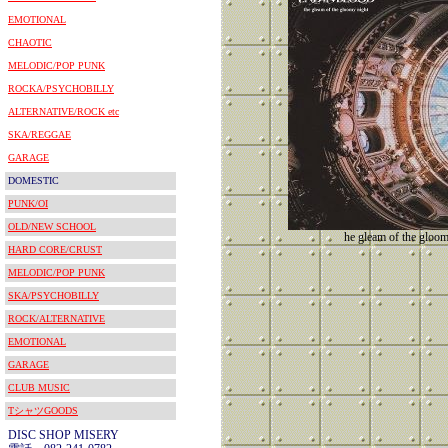
EMOTIONAL
CHAOTIC
MELODIC/POP PUNK
ROCKA/PSYCHOBILLY
ALTERNATIVE/ROCK etc
SKA/REGGAE
GARAGE
DOMESTIC
PUNK/OI
OLD/NEW SCHOOL
he gleam of the gloom
HARD CORE/CRUST
MELODIC/POP PUNK
SKA/PSYCHOBILLY
ROCK/ALTERNATIVE
EMOTIONAL
GARAGE
CLUB MUSIC
TシャツGOODS
DISC SHOP MISERY