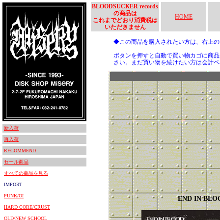
BLOODSUCKER records
の商品は
HOME
これまでどおり消費税は
いただきません
◆この商品を購入されたい方は、右上
ボタンを押すと自動で買い物カゴに商品
さい。まだ買い物を続けたい方は会計ペ
新入荷
再入荷
RECOMMEND
セール商品
すべての商品を見る
IMPORT
PUNK/OI
END IN BLO
HARD CORE/CRUST
OLD/NEW SCHOOL