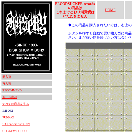
BLOODSUCKER records
の商品は
HOME
これまでどおり消費税は
いただきません
◆この商品を購入されたい方は、右上
ボタンを押すと自動で買い物カゴに商品
さい。まだ買い物を続けたい方は会計ペ
新入荷
再入荷
RECOMMEND
セール商品
すべての商品を見る
IMPORT
PUNK/OI
HARD CORE/CRUST
OLD/NEW SCHOOL