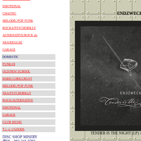
EMOTIONAL
ENDZWEC
CHAOTIC
MELODIC/POP PUNK
ROCKA/PSYCHOBILLY
ALTERNATIVE/ROCK etc
SKA/REGGAE
GARAGE
DOMESTIC
PUNK/OI
OLD/NEW SCHOOL
HARD CORE/CRUST
MELODIC/POP PUNK
SKA/PSYCHOBILLY
ROCK/ALTERNATIVE
EMOTIONAL
GARAGE
CLUB MUSIC
TシャツGOODS
TENDER IS THE NIGHT (
DISC SHOP MISERY