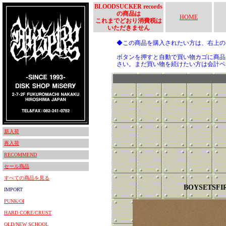
BLOODSUCKER records
の商品は
HOME
これまでどおり消費税は
いただきません
◆この商品を購入されたい方は、右上
ボタンを押すと自動で買い物カゴに商品
さい。まだ買い物を続けたい方は会計ペ
新入荷
再入荷
RECOMMEND
セール商品
すべての商品を見る
BOYSETSFI
IMPORT
PUNK/OI
HARD CORE/CRUST
OLD/NEW SCHOOL