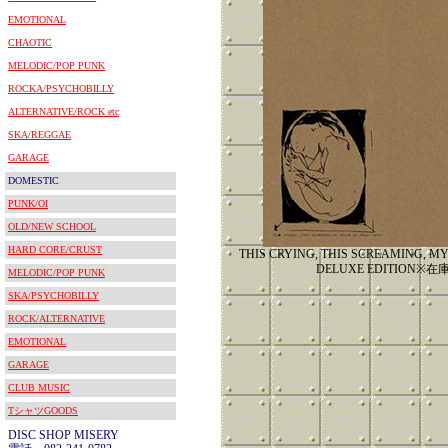
EMOTIONAL
CHAOTIC
MELODIC/POP PUNK
ROCKA/PSYCHOBILLY
ALTERNATIVE/ROCK etc
SKA/REGGAE
GARAGE
DOMESTIC
PUNK/OI
OLD/NEW SCHOOL
HARD CORE/CRUST
THIS CRYING, THIS SCREAMING, MY
DELUXE EDITION※
MELODIC/POP PUNK
SKA/PSYCHOBILLY
ROCK/ALTERNATIVE
EMOTIONAL
GARAGE
CLUB MUSIC
TシャツGOODS
DISC SHOP MISERY