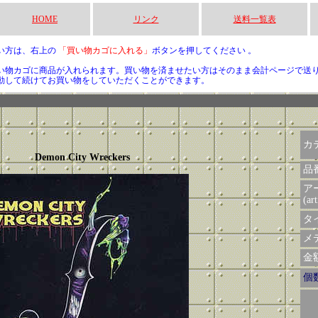
HOME
リンク
送料一覧表
い方は、右上の
「買い物カゴに入れる」
ボタンを押してください 。
い物カゴに商品が入れられます。買い物を済ませたい方はそのまま会計ページで送
動して続けてお買い物をしていただくことができます。
カ
Demon City Wreckers
品
ア
(art
タイ
メデ
金額 
個