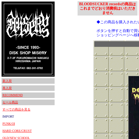
BLOODSUCKER recordsの商品は
これまでどおり消費税はいただき
ません
◆この商品を購入された
ボタンを押すと自動で買
ショッピングページへ移
新入荷
再入荷
RECOMMEND
セール商品
すべての商品を見る
IMPORT
PUNK/OI
HARD CORE/CRUST
OLD/NEW SCHOOL