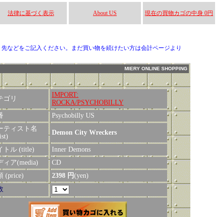
法律に基づく表示
About US
現在の買物カゴの中身 0円
り先などをご記入ください。まだ買い物を続けたい方は会計ページより
MIERY ONLINE SHOPPING
IMPORT:
テゴリ
ROCKA/PSYCHOBILLY
番
Psychobilly US
ーティスト名
Demon City Wreckers
ist)
トル (title)
Inner Demons
ィア(media)
CD
(price)
2398 円
(yen)
数