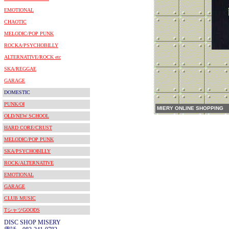
EMOTIONAL
CHAOTIC
MELODIC/POP PUNK
ROCKA/PSYCHOBILLY
ALTERNATIVE/ROCK etc
SKA/REGGAE
GARAGE
DOMESTIC
PUNK/OI
MIERY ONLINE SHOPPING
OLD/NEW SCHOOL
HARD CORE/CRUST
MELODIC/POP PUNK
SKA/PSYCHOBILLY
ROCK/ALTERNATIVE
EMOTIONAL
GARAGE
CLUB MUSIC
TシャツGOODS
DISC SHOP MISERY