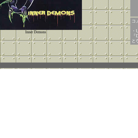
コメ
・
Inner Demons
『D
と