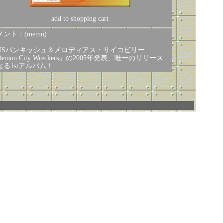
add to shopping cart
ント：(memo)
USパンキッシュ＆メロディアス・サイコビリー
emon City Wreckers』の2005年発表、唯一のリリース
なる1stアルバム！