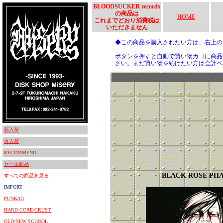
BLOODSUCKER records
の商品は
HOME
これまでどおり消費税は
いただきません
◆この商品を購入されたい方は、右上
ボタンを押すと自動で買い物カゴに商品
さい。まだ買い物を続けたい方は会計ペ
新入荷
再入荷
RECOMMEND
セール商品
BLACK ROSE PH
すべての商品を見る
IMPORT
PUNK/OI
HARD CORE/CRUST
OLD/NEW SCHOOL