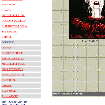
EMOTIONAL
CHAOTIC
MELODIC/POP PUNK
ROCKA/PSYCHOBILLY
ALTERNATIVE/ROCK etc
SKA/REGGAE
GARAGE
LOVE YOU MORE
DOMESTIC
PUNK/OI
OLD/NEW SCHOOL
HARD CORE/CRUST
MELODIC/POP PUNK
SKA/PSYCHOBILLY
ROCK/ALTERNATIVE
EMOTIONAL
GARAGE
CLUB MUSIC
MIERY ONLINE SHOPPING
TシャツGOODS
DISC SHOP MISERY