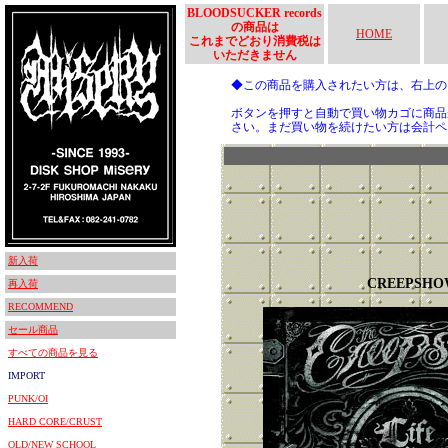
BLOODSUCKER records
の商品は
HOME
これまでどおり消費税は
いただきません
◆この商品を購入されたい方は、右上
ボタンを押すと自動で買い物カゴに商品
さい。まだ買い物を続けたい方は会計ペ
新入荷
CREEPSHO
再入荷
RECOMMEND
セール商品
すべての商品を見る
IMPORT
PUNK/OI
HARD CORE/CRUST
OLD/NEW SCHOOL