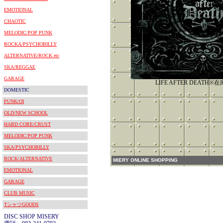
EMOTIONAL
CHAOTIC
MELODIC/POP PUNK
ROCKA/PSYCHOBILLY
ALTERNATIVE/ROCK etc
SKA/REGGAE
GARAGE
LIFE AFTER DEATH
DOMESTIC
PUNK/OI
OLD/NEW SCHOOL
HARD CORE/CRUST
MELODIC/POP PUNK
SKA/PSYCHOBILLY
ROCK/ALTERNATIVE
MIERY ONLINE SHOPPING
EMOTIONAL
GARAGE
CLUB MUSIC
TシャツGOODS
DISC SHOP MISERY