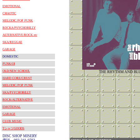
EMOTIONAL
CHAOTIC
MELODIC/POP PUNK
ROCKA/PSYCHOBILLY
ALTERNATIVE/ROCK etc
SKA/REGGAE
GARAGE
DOMESTIC
PUNK/OI
OLD/NEW SCHOOL
THE RHYTHM AND BL
HARD CORE/CRUST
MELODIC/POP PUNK
SKA/PSYCHOBILLY
ROCK/ALTERNATIVE
EMOTIONAL
GARAGE
CLUB MUSIC
TシャツGOODS
DISC SHOP MISERY