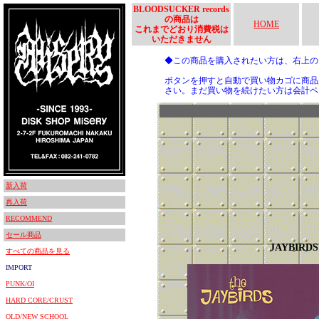
BLOODSUCKER records
の商品は
HOME
これまでどおり消費税は
いただきません
◆この商品を購入されたい方は、右上
ボタンを押すと自動で買い物カゴに商品
さい。まだ買い物を続けたい方は会計ペ
新入荷
再入荷
RECOMMEND
セール商品
JAYBIRDS
すべての商品を見る
IMPORT
PUNK/OI
HARD CORE/CRUST
OLD/NEW SCHOOL