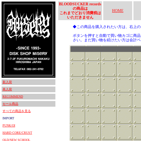
BLOODSUCKER records
の商品は
HOME
これまでどおり消費税は
いただきません
◆この商品を購入されたい方は、右上
ボタンを押すと自動で買い物カゴに商品
さい。まだ買い物を続けたい方は会計ペ
新入荷
再入荷
RECOMMEND
セール商品
すべての商品を見る
IMPORT
PUNK/OI
HARD CORE/CRUST
OLD/NEW SCHOOL