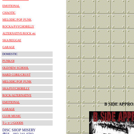
EMOTIONAL
CHAOTIC
MELODIC/POP PUNK
ROCKA/PSYCHOBILLY
ALTERNATIVE/ROCK etc
SKA/REGGAE
GARAGE
DOMESTIC
PUNK/OI
OLD/NEW SCHOOL
HARD CORE/CRUST
MELODIC/POP PUNK
SKA/PSYCHOBILLY
ROCK/ALTERNATIVE
EMOTIONAL
B SIDE APPR
GARAGE
CLUB MUSIC
TシャツGOODS
DISC SHOP MISERY