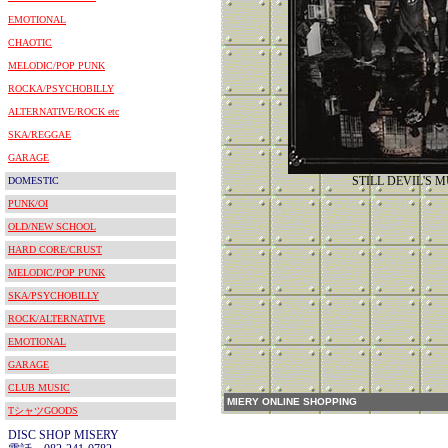
EMOTIONAL
CHAOTIC
MELODIC/POP PUNK
ROCKA/PSYCHOBILLY
ALTERNATIVE/ROCK etc
SKA/REGGAE
GARAGE
STILL DEVIL'S M
DOMESTIC
PUNK/OI
OLD/NEW SCHOOL
HARD CORE/CRUST
MELODIC/POP PUNK
SKA/PSYCHOBILLY
ROCK/ALTERNATIVE
EMOTIONAL
GARAGE
CLUB MUSIC
MIERY ONLINE SHOPPING
TシャツGOODS
DISC SHOP MISERY