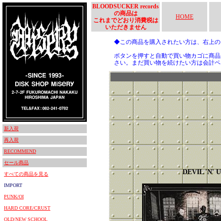
BLOODSUCKER records
の商品は
HOME
これまでどおり消費税は
いただきません
◆この商品を購入されたい方は、右上
ボタンを押すと自動で買い物カゴに商品
さい。まだ買い物を続けたい方は会計ペ
新入荷
再入荷
RECOMMEND
セール商品
DEVIL 'N' 
すべての商品を見る
IMPORT
PUNK/OI
HARD CORE/CRUST
OLD/NEW SCHOOL