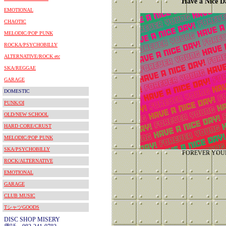
Have a Nice D
EMOTIONAL
CHAOTIC
MELODIC/POP PUNK
ROCKA/PSYCHOBILLY
ALTERNATIVE/ROCK etc
SKA/REGGAE
GARAGE
DOMESTIC
PUNK/OI
OLD/NEW SCHOOL
HARD CORE/CRUST
MELODIC/POP PUNK
SKA/PSYCHOBILLY
FOREVER YO
ROCK/ALTERNATIVE
EMOTIONAL
GARAGE
CLUB MUSIC
TシャツGOODS
DISC SHOP MISERY