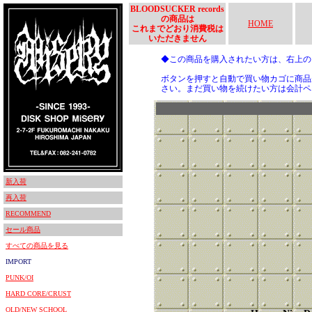
BLOODSUCKER records
の商品は
HOME
これまでどおり消費税は
いただきません
◆この商品を購入されたい方は、右上
ボタンを押すと自動で買い物カゴに商品
さい。まだ買い物を続けたい方は会計ペ
新入荷
再入荷
RECOMMEND
セール商品
すべての商品を見る
IMPORT
PUNK/OI
HARD CORE/CRUST
OLD/NEW SCHOOL