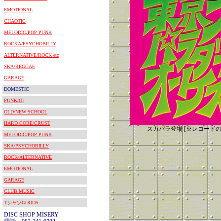
EMOTIONAL
CHAOTIC
MELODIC/POP PUNK
ROCKA/PSYCHOBILLY
ALTERNATIVE/ROCK etc
SKA/REGGAE
GARAGE
DOMESTIC
PUNK/OI
OLD/NEW SCHOOL
HARD CORE/CRUST
スカパラ登場 [※レコードの日 2
MELODIC/POP PUNK
SKA/PSYCHOBILLY
ROCK/ALTERNATIVE
EMOTIONAL
GARAGE
CLUB MUSIC
TシャツGOODS
DISC SHOP MISERY