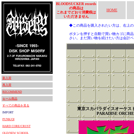
BLOODSUCKER records
の商品は
HOME
これまでどおり消費税は
いただきません
◆この商品を購入されたい方は、右上
ボタンを押すと自動で買い物カゴに商品
さい。まだ買い物を続けたい方は会計ペ
新入荷
再入荷
RECOMMEND
セール商品
すべての商品を見る
東京スカパラダイスオーケストラ
IMPORT
PARADISE ORC
PUNK/OI
HARD CORE/CRUST
OLD/NEW SCHOOL