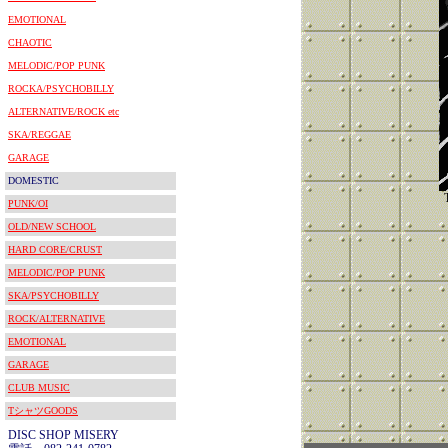
EMOTIONAL
CHAOTIC
MELODIC/POP PUNK
ROCKA/PSYCHOBILLY
ALTERNATIVE/ROCK etc
SKA/REGGAE
GARAGE
DOMESTIC
PUNK/OI
OLD/NEW SCHOOL
HARD CORE/CRUST
MELODIC/POP PUNK
SKA/PSYCHOBILLY
ROCK/ALTERNATIVE
EMOTIONAL
GARAGE
CLUB MUSIC
TシャツGOODS
DISC SHOP MISERY