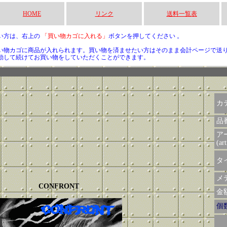
HOME
リンク
送料一覧表
い方は、右上の
「買い物カゴに入れる」
ボタンを押してください 。
い物カゴに商品が入れられます。買い物を済ませたい方はそのまま会計ページで送
動して続けてお買い物をしていただくことができます。
カ
品
ア
(art
タイ
メデ
CONFRONT
金額 
個