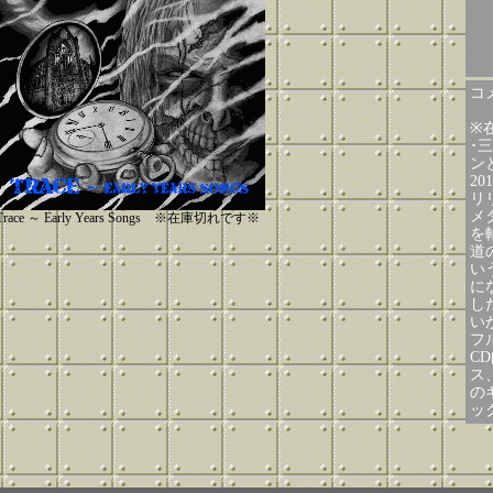
コメ
※
･
ン
20
リ
メ
Trace ～ Early Years Songs ※在庫切れです※
を
道
い
に
した
い
フ
C
ス
の
ッ