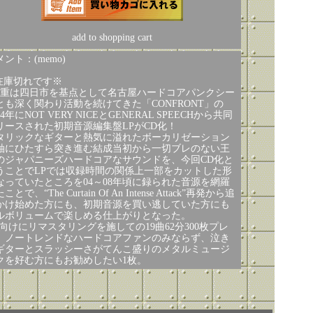
add to shopping cart
ント：(memo)
在庫切れです※
三重は四日市を基点として名古屋ハードコアパンクシー
とも深く関わり活動を続けてきた「CONFRONT」の
14年にNOT VERY NICEとGENERAL SPEECHから共同
リースされた初期音源編集盤LPがCD化！
タリックなギターと熱気に溢れたボーカリゼーション
軸にひたすら突き進む結成当初から一切ブレのない王
のジャパニーズハードコアなサウンドを、今回CD化と
うことでLPでは収録時間の関係上一部をカットした形
なっていたところを04～08年頃に録られた音源を網羅
ことで、“The Curtain Of An Intense Attack”再発から追
かけ始めた方にも、初期音源を買い逃していた方にも
ルボリュームで楽しめる仕上がりとなった。
D向けにリマスタリングを施しての19曲62分300枚プレ
、ノートレンドなハードコアファンのみならず、泣き
ギターとスラッシーさがてんこ盛りのメタルミュージ
クを好む方にもお勧めしたい1枚。