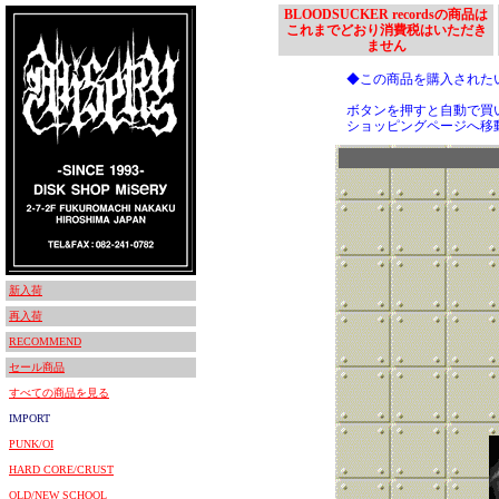
BLOODSUCKER recordsの商品は
これまでどおり消費税はいただき
ません
◆この商品を購入された
ボタンを押すと自動で買
ショッピングページへ移
新入荷
再入荷
RECOMMEND
セール商品
すべての商品を見る
IMPORT
PUNK/OI
HARD CORE/CRUST
OLD/NEW SCHOOL