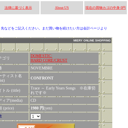
法律に基づく表示
About US
現在の買物カゴの中身 0円
り先などをご記入ください。まだ買い物を続けたい方は会計ページより
MIERY ONLINE SHOPPING
DOMESTIC:
テゴリ
HARD CORE/CRUST
番
NOVEMBRE
ーティスト名
CONFRONT
ist)
Trace ～ Early Years Songs ※在庫切
トル (title)
れです※
ィア(media)
CD
(price)
1980 円
(yen)
数