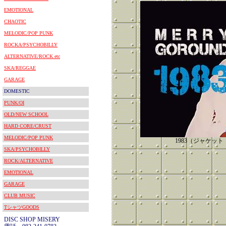
EMOTIONAL
CHAOTIC
MELODIC/POP PUNK
ROCKA/PSYCHOBILLY
ALTERNATIVE/ROCK etc
SKA/REGGAE
GARAGE
DOMESTIC
PUNK/OI
OLD/NEW SCHOOL
HARD CORE/CRUST
MELODIC/POP PUNK
1983（ジャケッ
SKA/PSYCHOBILLY
ROCK/ALTERNATIVE
EMOTIONAL
GARAGE
CLUB MUSIC
TシャツGOODS
DISC SHOP MISERY