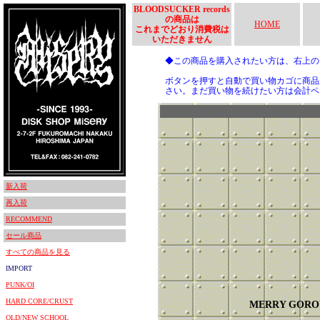
BLOODSUCKER records
の商品は
HOME
これまでどおり消費税は
いただきません
◆この商品を購入されたい方は、右上
ボタンを押すと自動で買い物カゴに商品
さい。まだ買い物を続けたい方は会計ペ
新入荷
再入荷
RECOMMEND
セール商品
すべての商品を見る
IMPORT
PUNK/OI
HARD CORE/CRUST
MERRY GORO
OLD/NEW SCHOOL