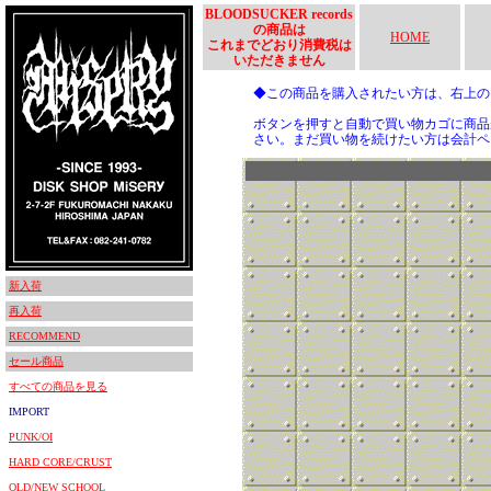
BLOODSUCKER records
の商品は
HOME
これまでどおり消費税は
いただきません
◆この商品を購入されたい方は、右上
ボタンを押すと自動で買い物カゴに商品
さい。まだ買い物を続けたい方は会計ペ
新入荷
再入荷
RECOMMEND
セール商品
すべての商品を見る
IMPORT
PUNK/OI
HARD CORE/CRUST
OLD/NEW SCHOOL