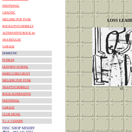
EMOTIONAL
CHAOTIC
MELODIC/POP PUNK
LOSS LEAD
ROCKA/PSYCHOBILLY
ALTERNATIVE/ROCK etc
SKA/REGGAE
GARAGE
DOMESTIC
PUNK/OI
OLD/NEW SCHOOL
HARD CORE/CRUST
MELODIC/POP PUNK
SKA/PSYCHOBILLY
s/t
ROCK/ALTERNATIVE
EMOTIONAL
GARAGE
CLUB MUSIC
TシャツGOODS
DISC SHOP MISERY