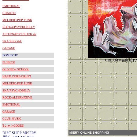
EMOTIONAL
CHAOTIC
MELODIC/POP PUNK
ROCKA/PSYCHOBILLY
ALTERNATIVE/ROCK etc
SKA/REGGAE
GARAGE
DOMESTIC
CREAM※在庫切
PUNK/OI
OLD/NEW SCHOOL
HARD CORE/CRUST
MELODIC/POP PUNK
SKA/PSYCHOBILLY
ROCK/ALTERNATIVE
EMOTIONAL
GARAGE
CLUB MUSIC
TシャツGOODS
DISC SHOP MISERY
MIERY ONLINE SHOPPING