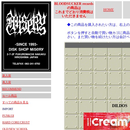
BLOODSUCKER records
の商品は
HOME
これまでどおり消費税は
いただきません
◆この商品を購入されたい方は、右上
ボタンを押すと自動で買い物カゴに商品
さい。まだ買い物を続けたい方は会計ペ
新入荷
再入荷
RECOMMEND
セール商品
すべての商品を見る
DILDOS
IMPORT
PUNK/OI
HARD CORE/CRUST
OLD/NEW SCHOOL