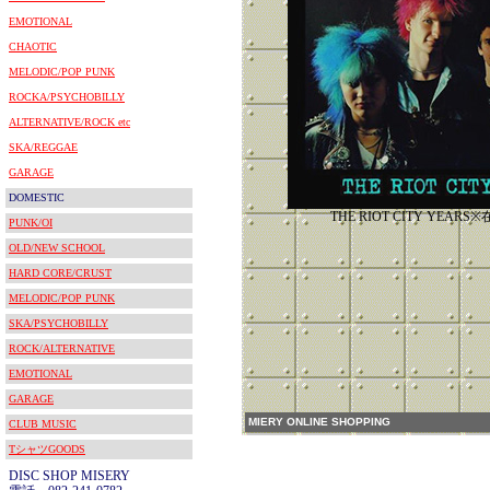
EMOTIONAL
CHAOTIC
MELODIC/POP PUNK
ROCKA/PSYCHOBILLY
ALTERNATIVE/ROCK etc
SKA/REGGAE
GARAGE
DOMESTIC
THE RIOT CITY YEA
PUNK/OI
OLD/NEW SCHOOL
HARD CORE/CRUST
MELODIC/POP PUNK
SKA/PSYCHOBILLY
ROCK/ALTERNATIVE
EMOTIONAL
GARAGE
MIERY ONLINE SHOPPING
CLUB MUSIC
TシャツGOODS
DISC SHOP MISERY