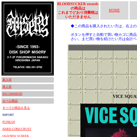
BLOODSUCKER records
の商品は
HOME
これまでどおり消費税は
いただきません
◆この商品を購入されたい方は、右上
ボタンを押すと自動で買い物カゴに商品
さい。まだ買い物を続けたい方は会計ペ
新入荷
再入荷
RECOMMEND
VICE SQUA
セール商品
すべての商品を見る
IMPORT
PUNK/OI
HARD CORE/CRUST
OLD/NEW SCHOOL