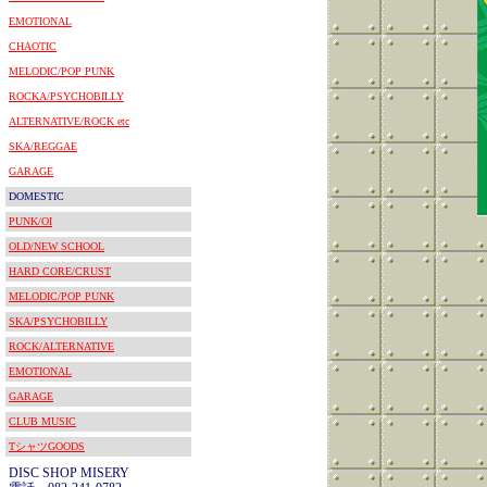
EMOTIONAL
CHAOTIC
MELODIC/POP PUNK
ROCKA/PSYCHOBILLY
ALTERNATIVE/ROCK etc
SKA/REGGAE
GARAGE
DOMESTIC
PUNK/OI
OLD/NEW SCHOOL
HARD CORE/CRUST
MELODIC/POP PUNK
SKA/PSYCHOBILLY
ROCK/ALTERNATIVE
EMOTIONAL
GARAGE
CLUB MUSIC
TシャツGOODS
DISC SHOP MISERY