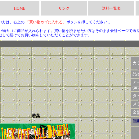
HOME
リンク
送料一覧表
い方は、右上の
「買い物カゴに入れる」
ボタンを押してください 。
い物カゴに商品が入れられます。買い物を済ませたい方はそのまま会計ページで送
動して続けてお買い物をしていただくことができます。
カ
品
ア
(art
タイ
メデ
金額 
若葉
個