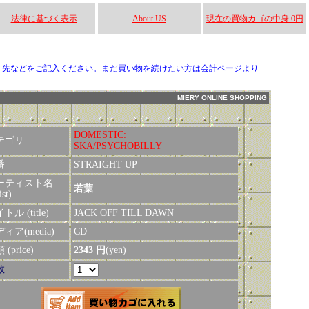
法律に基づく表示
About US
現在の買物カゴの中身 0円
り先などをご記入ください。まだ買い物を続けたい方は会計ページより
MIERY ONLINE SHOPPING
DOMESTIC:
テゴリ
SKA/PSYCHOBILLY
番
STRAIGHT UP
ーティスト名
若葉
ist)
トル (title)
JACK OFF TILL DAWN
ィア(media)
CD
(price)
2343 円
(yen)
数