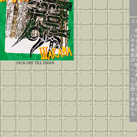
コメ
・
バ
今
す
奥
若
詞
JACK OFF TILL DAWN
つ
へ
『
て
な
間
て
誰
者』
わ
も