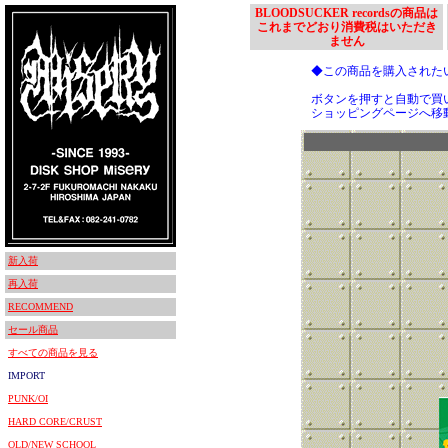
BLOODSUCKER recordsの商品は
これまでどおり消費税はいただき
ません
◆この商品を購入された
ボタンを押すと自動で買
ショッピングページへ移
新入荷
再入荷
RECOMMEND
セール商品
すべての商品を見る
IMPORT
PUNK/OI
HARD CORE/CRUST
OLD/NEW SCHOOL