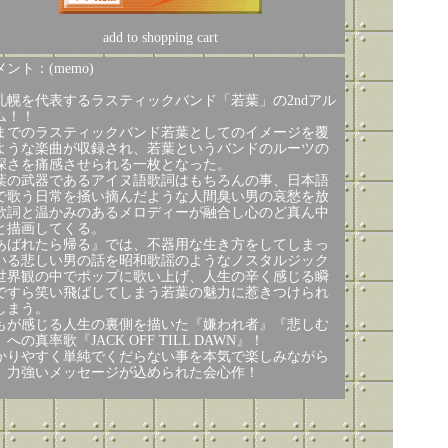
add to shopping cart
ント：(memo)
札幌を代表するラスティックバンド「若葉」の2ndアル
ム！！
までのラスティックバンド若葉としてのイメージを覆
ような楽曲が収録され、若葉というバンドのルーツの
深さを痛感させられる一枚となった。
葉の武器であるアイヌ語歌詞はもちろんの事、日本語
で歌う日常を掻い摘んだような人間臭い男の哀愁を放
歌詞と温かみのあるメロディーが融合し心のど真ん中
と描画してくる。
あばれたら帰る』では、不器用な生き方をしてしまっ
いる悲しい男の話を昭和歌謡のようなノスタルジック
世界観の中でポップに歌い上げ、人生の辛く感じる瞬
ですら笑い飛ばしてしまう若葉の魅力に惹きつけられ
しまう。
もが感じる人生の裏側を描いた『嫌われ者』『悲しむ
への真率歌『JACK OFF TILL DAWN』！
かりやすく単純でくだらない事を本気で楽しみながら
、力強いメッセージが込められた会心作！