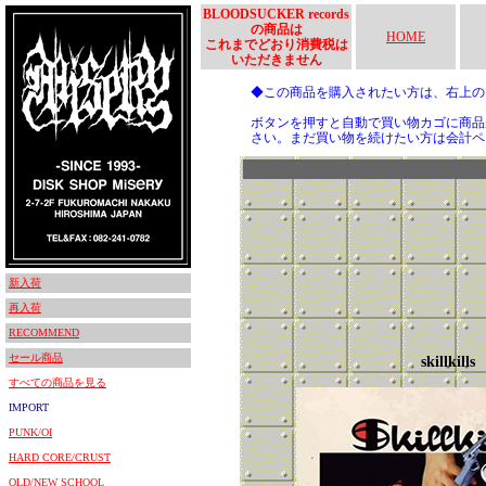
BLOODSUCKER records
の商品は
HOME
これまでどおり消費税は
いただきません
◆この商品を購入されたい方は、右上
ボタンを押すと自動で買い物カゴに商品
さい。まだ買い物を続けたい方は会計ペ
新入荷
再入荷
RECOMMEND
セール商品
skillkills
すべての商品を見る
IMPORT
PUNK/OI
HARD CORE/CRUST
OLD/NEW SCHOOL