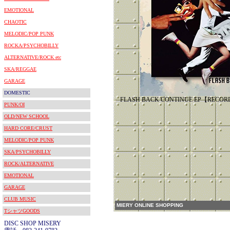
EMOTIONAL
CHAOTIC
MELODIC/POP PUNK
ROCKA/PSYCHOBILLY
ALTERNATIVE/ROCK etc
SKA/REGGAE
GARAGE
DOMESTIC
FLASH BACK CONTINUE EP【RECORD 
PUNK/OI
OLD/NEW SCHOOL
HARD CORE/CRUST
MELODIC/POP PUNK
SKA/PSYCHOBILLY
ROCK/ALTERNATIVE
EMOTIONAL
GARAGE
CLUB MUSIC
MIERY ONLINE SHOPPING
TシャツGOODS
DISC SHOP MISERY