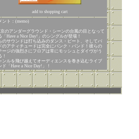
add to shopping cart
ント：(memo)
東京のアンダーグラウンド・シーンの台風の目となって
「Have a Nice Day!」のシングルが登場！
らのサウンドは打ち込みのダンス・ビート、そしてバ
ドのアティチュードは完全にパンク・バンド！彼らの
テージの強烈さにフロアは常にモッシュとダイヴがう
る！
ャンルを飛び越えてオーディエンスを巻き込むライブ
ド「Have a Nice Day!」！