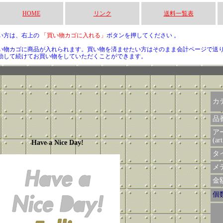
HOME
リンク
送料一覧表
い方は、右上の
「買い物カゴに入れる」
ボタンを押してください 。
い物カゴに商品が入れられます。買い物を済ませたい方はそのまま会計ページで送
動して続けてお買い物をしていただくことができます。
カ
品
ア
(art
Have a Nice Day!
タイ
メデ
金額 
個