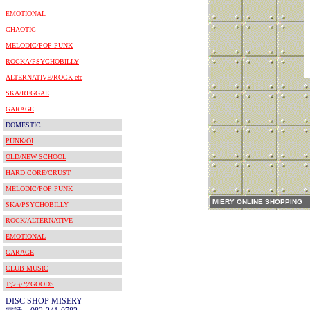
EMOTIONAL
CHAOTIC
MELODIC/POP PUNK
ROCKA/PSYCHOBILLY
ALTERNATIVE/ROCK etc
SKA/REGGAE
GARAGE
DOMESTIC
PUNK/OI
OLD/NEW SCHOOL
HARD CORE/CRUST
MELODIC/POP PUNK
MIERY ONLINE SHOPPING
SKA/PSYCHOBILLY
ROCK/ALTERNATIVE
EMOTIONAL
GARAGE
CLUB MUSIC
TシャツGOODS
DISC SHOP MISERY