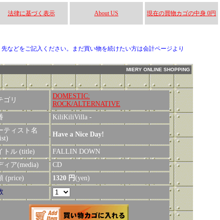
法律に基づく表示
About US
現在の買物カゴの中身 0円
り先などをご記入ください。まだ買い物を続けたい方は会計ページより
MIERY ONLINE SHOPPING
DOMESTIC:
テゴリ
ROCK/ALTERNATIVE
番
KiliKiliVilla -
ーティスト名
Have a Nice Day!
ist)
トル (title)
FALLIN DOWN
ィア(media)
CD
(price)
1320 円
(yen)
数