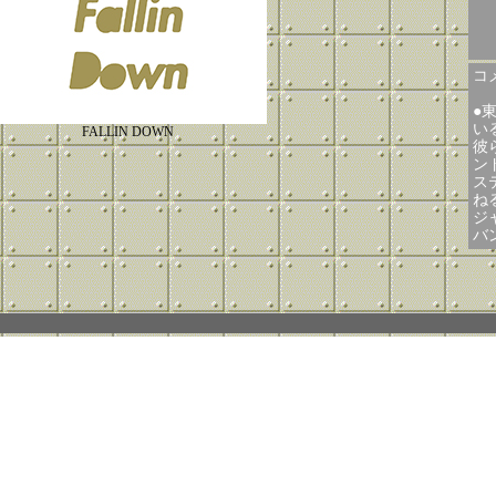
コメ
●
いる
FALLIN DOWN
彼
ン
ス
ね
ジ
バン