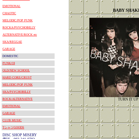
EMOTIONAL
BABY SHAK
CHAOTIC
MELODIC/POP PUNK
ROCKA/PSYCHOBILLY
ALTERNATIVE/ROCK etc
SKA/REGGAE
GARAGE
DOMESTIC
PUNK/OI
OLD/NEW SCHOOL
HARD CORE/CRUST
MELODIC/POP PUNK
SKA/PSYCHOBILLY
ROCK/ALTERNATIVE
TURN IT UP
EMOTIONAL
GARAGE
CLUB MUSIC
TシャツGOODS
DISC SHOP MISERY