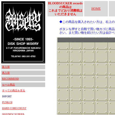
BLOODSUCKER records
の商品は
HOME
これまでどおり消費税は
いただきません
◆この商品を購入されたい方は、右上
ボタンを押すと自動で買い物カゴに商品
さい。まだ買い物を続けたい方は会計ペ
新入荷
再入荷
RECOMMEND
セール商品
すべての商品を見る
IMPORT
PUNK/OI
HARD CORE/CRUST
OLD/NEW SCHOOL