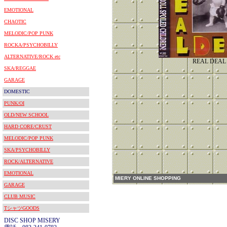
EMOTIONAL
CHAOTIC
MELODIC/POP PUNK
ROCKA/PSYCHOBILLY
ALTERNATIVE/ROCK etc
REAL DEAL
SKA/REGGAE
GARAGE
DOMESTIC
PUNK/OI
OLD/NEW SCHOOL
HARD CORE/CRUST
MELODIC/POP PUNK
SKA/PSYCHOBILLY
ROCK/ALTERNATIVE
EMOTIONAL
MIERY ONLINE SHOPPING
GARAGE
CLUB MUSIC
TシャツGOODS
DISC SHOP MISERY