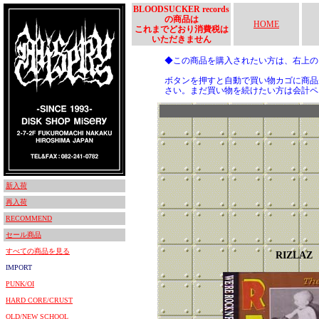
BLOODSUCKER records
の商品は
HOME
これまでどおり消費税は
いただきません
◆この商品を購入されたい方は、右上
ボタンを押すと自動で買い物カゴに商品
さい。まだ買い物を続けたい方は会計ペ
新入荷
再入荷
RECOMMEND
セール商品
すべての商品を見る
RIZLAZ
IMPORT
PUNK/OI
HARD CORE/CRUST
OLD/NEW SCHOOL