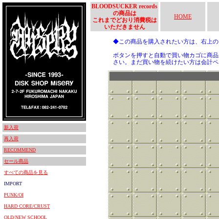
BLOODSUCKER records
の商品は
HOME
これまでどおり消費税は
いただきません
◆この商品を購入されたい方は、右上
ボタンを押すと自動で買い物カゴに商品
さい。まだ買い物を続けたい方は会計ペ
新入荷
再入荷
RECOMMEND
セール商品
すべての商品を見る
IMPORT
PUNK/OI
HARD CORE/CRUST
OLD/NEW SCHOOL