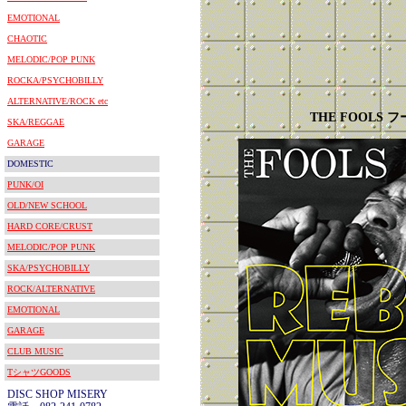
EMOTIONAL
CHAOTIC
MELODIC/POP PUNK
ROCKA/PSYCHOBILLY
ALTERNATIVE/ROCK etc
THE FOOLS 
SKA/REGGAE
GARAGE
DOMESTIC
PUNK/OI
OLD/NEW SCHOOL
HARD CORE/CRUST
MELODIC/POP PUNK
SKA/PSYCHOBILLY
ROCK/ALTERNATIVE
EMOTIONAL
GARAGE
CLUB MUSIC
TシャツGOODS
DISC SHOP MISERY