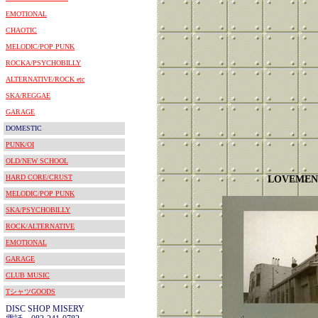
EMOTIONAL
CHAOTIC
MELODIC/POP PUNK
ROCKA/PSYCHOBILLY
ALTERNATIVE/ROCK etc
SKA/REGGAE
GARAGE
DOMESTIC
PUNK/OI
OLD/NEW SCHOOL
HARD CORE/CRUST
LOVEMEN
MELODIC/POP PUNK
SKA/PSYCHOBILLY
ROCK/ALTERNATIVE
EMOTIONAL
GARAGE
CLUB MUSIC
TシャツGOODS
DISC SHOP MISERY