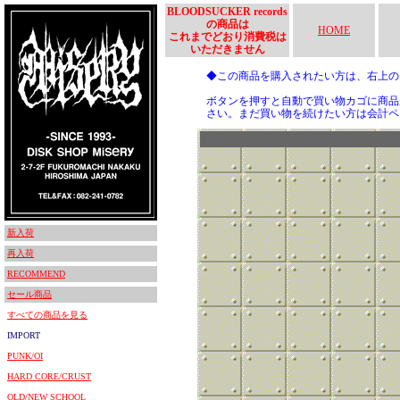
BLOODSUCKER records
の商品は
HOME
これまでどおり消費税は
いただきません
◆この商品を購入されたい方は、右上
ボタンを押すと自動で買い物カゴに商品
さい。まだ買い物を続けたい方は会計ペ
新入荷
再入荷
RECOMMEND
セール商品
すべての商品を見る
IMPORT
PUNK/OI
HARD CORE/CRUST
OLD/NEW SCHOOL